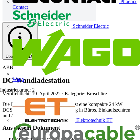
Phoenix
Contact
Schneider Electric
Über diese PDF
ABB
DC-Wandladestation
Wago
Industriepartner
2
Veröffentlicht: 19. April 2022
· Kategorie: Broschüre
Die DC Wandladestation von ABB ist eine kompakte 24 kW
DCSchnellladestation für die Nutzung in Büros, Einkaufszentren
und Autohäusern.
Elektrotechnik ET
Aus diesem Dokument
— PRODUKTBROSCHÜRE Ladeinfrastruktur für