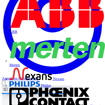
ABB
Merten
Anmelden
Registrierung
Nexans
Philips