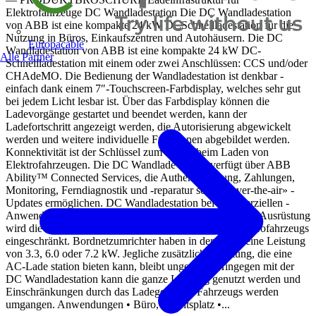
Elektrofahrzeuge DC Wandladestation Die DC Wandladestation
von ABB ist eine kompakte 24 kW DCSchnell­ladestation für die
Nutzung in ­Büros, Einkaufszentren und ­Autohäusern. Die DC
Europacable
Wandladestation von ABB ist eine kompakte 24 kW DC-
Alle Partner
Schnellladestation mit einem oder zwei Anschlüssen: CCS und/oder
CHAdeMO. Die Bedienung der Wandladestation ist denkbar ­
einfach dank einem 7″-Touchscreen-­Farbdisplay, welches sehr gut
bei jedem Licht lesbar ist. Über das Farbdisplay können die
Ladevorgänge gestartet und beendet werden, kann der
Ladefortschritt angezeigt werden, die Autorisierung abgewickelt
werden und weitere individuelle Funktionen abgebildet werden.
Konnektivität ist der Schlüssel zum Erfolg beim ­Laden von
Elektrofahrzeugen. Die DC Wandlade­ station verfügt über ABB
Ability™ Connected Services, die ­Authentifizierung, Zahlungen,
Monitoring, Fern­diagnostik und -reparatur sowie «over-the-air» ­
Updates ermöglichen. DC Wandladestation bei kommerziellen ­
Anwendungen die bessere Wahl Beim Aufladen mit AC-Ausrüstung
wird die Lade­ leistung oft durch das Ladegerät des Elektrofahrzeugs
eingeschränkt. Bordnetzumrichter haben in der Regel eine Leistung
von 3.3, 6.0 oder 7.2 kW. ­Jegliche zusätzliche Leistung, die eine
AC-­Lade­ station bieten kann, bleibt ungenutzt. Hingegen mit der
DC Wandladestation kann die ganze Leistung genutzt werden und
Einschränkungen durch das Ladegerät des Fahrzeugs werden
umgangen. Anwendungen • Büro, Arbeitsplatz •...