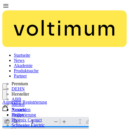
Startseite
News
Akademie
Produktsuche
Partner
Premium
DEHN
Hersteller
ABB
Anmelden
Registrierung
Merten
Nexans
Anmelden
Philips
Registrierung
Phoenix Contact
Schneider Electric