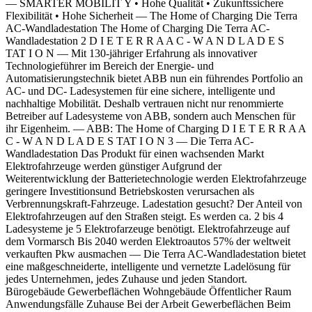
— SMARTER MOBILIT Y • Hohe Qualität • Zukunftssichere
Flexibilität • Hohe Sicherheit — The Home of Charging Die Terra
AC-Wandladestation The Home of Charging Die Terra AC-
Wandladestation 2 D I E T E R R A A C - W A N D L A D E S
TAT I O N — Mit 130-jähriger Erfahrung als innovativer
Technologieführer im Bereich der Energie- und
Automatisierungstechnik bietet ABB nun ein führendes Portfolio an
AC- und DC- Ladesystemen für eine sichere, intelligente und
nachhaltige Mobilität. Deshalb vertrauen nicht nur renommierte
Betreiber auf Ladesysteme von ABB, sondern auch Menschen für
ihr Eigenheim. ­—­­ ABB: The Home of Charging D I E T E R R A A
C - W A N D L A D E S TAT I O N 3 — Die Terra AC-
Wandladestation Das Produkt für einen wachsenden Markt
Elektrofahrzeuge werden günstiger Aufgrund der
Weiterentwicklung der Batterietechnologie werden Elektrofahrzeuge
geringere Investitionsund Betriebskosten verursachen als
Verbrennungskraft-Fahrzeuge. Ladestation gesucht? Der Anteil von
Elektrofahrzeugen auf den Straßen steigt. Es werden ca. 2 bis 4
Ladesysteme je 5 Elektrofarzeuge benötigt. Elektrofahrzeuge auf
dem Vormarsch Bis 2040 werden Elektroautos 57% der weltweit
verkauften Pkw ausmachen — Die Terra AC-Wandladestation bietet
eine maßgeschneiderte, intelligente und vernetzte Ladelösung für
jedes Unternehmen, jedes Zuhause und jeden Standort.
Bürogebäude Gewerbeflächen Wohngebäude Öffentlicher Raum
Anwendungsfälle Zuhause Bei der Arbeit Gewerbeflächen Beim