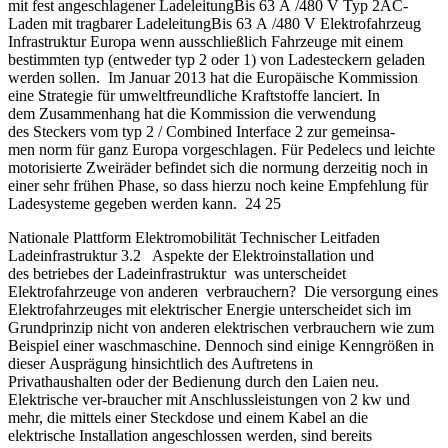
mit fest angeschlagener LadeleitungBis 63 A /480 V Typ 2AC-
Laden mit tragbarer LadeleitungBis 63 A /480 V Elektrofahrzeug
Infrastruktur Europa wenn ausschließlich Fahrzeuge mit einem
bestimmten typ (entweder typ 2 oder 1) von Ladesteckern geladen
werden sollen. Im Januar 2013 hat die Europäische Kommission
eine Strategie für umweltfreundliche Kraftstoffe lanciert. In
dem Zusammenhang hat die Kommission die verwendung
des Steckers vom typ 2 / Combined Interface 2 zur gemeinsa-
men norm für ganz Europa vorgeschlagen. Für Pedelecs und leichte
motorisierte Zweiräder befindet sich die normung derzeitig noch in
einer sehr frühen Phase, so dass hierzu noch keine Empfehlung für
Ladesysteme gegeben werden kann. 24 25
Nationale Plattform Elektromobilität Technischer Leitfaden
Ladeinfrastruktur 3.2 Aspekte der Elektroinstallation und
des betriebes der Ladeinfrastruktur was unterscheidet
Elektrofahrzeuge von anderen verbrauchern? Die versorgung eines
Elektrofahrzeuges mit elektrischer Energie unterscheidet sich im
Grundprinzip nicht von anderen elektrischen verbrauchern wie zum
Beispiel einer waschmaschine. Dennoch sind einige Kenngrößen in
dieser Ausprägung hinsichtlich des Auftretens in
Privathaushalten oder der Bedienung durch den Laien neu.
Elektrische ver-braucher mit Anschlussleistungen von 2 kw und
mehr, die mittels einer Steckdose und einem Kabel an die
elektrische Installation angeschlossen werden, sind bereits