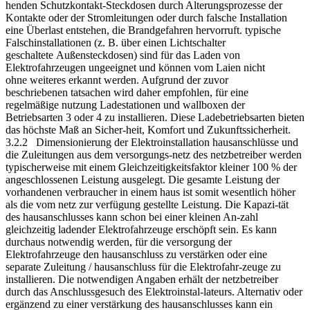
henden Schutzkontakt-Steckdosen durch Alterungsprozesse der
Kontakte oder der Stromleitungen oder durch falsche Installation
eine Überlast entstehen, die Brandgefahren hervorruft. typische
Falschinstallationen (z. B. über einen Lichtschalter
geschaltete Außensteckdosen) sind für das Laden von
Elektrofahrzeugen ungeeignet und können vom Laien nicht
ohne weiteres erkannt werden. Aufgrund der zuvor
beschriebenen tatsachen wird daher empfohlen, für eine
regelmäßige nutzung Ladestationen und wallboxen der
Betriebsarten 3 oder 4 zu installieren. Diese Ladebetriebsarten bieten
das höchste Maß an Sicher-heit, Komfort und Zukunftssicherheit.
3.2.2 Dimensionierung der Elektroinstallation hausanschlüsse und
die Zuleitungen aus dem versorgungs-netz des netzbetreiber werden
typischerweise mit einem Gleichzeitigkeitsfaktor kleiner 100 % der
angeschlossenen Leistung ausgelegt. Die gesamte Leistung der
vorhandenen verbraucher in einem haus ist somit wesentlich höher
als die vom netz zur verfügung gestellte Leistung. Die Kapazi-tät
des hausanschlusses kann schon bei einer kleinen An-zahl
gleichzeitig ladender Elektrofahrzeuge erschöpft sein. Es kann
durchaus notwendig werden, für die versorgung der
Elektrofahrzeuge den hausanschluss zu verstärken oder eine
separate Zuleitung / hausanschluss für die Elektrofahr-zeuge zu
installieren. Die notwendigen Angaben erhält der netzbetreiber
durch das Anschlussgesuch des Elektroinstal-lateurs. Alternativ oder
ergänzend zu einer verstärkung des hausanschlusses kann ein