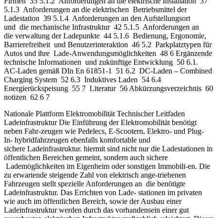
Firmen 35 5.1.2 Anforderungen an die elektrische Installation 37
5.1.3 Anforderungen an die elektrischen Betriebsmittel der
Ladestation 39 5.1.4 Anforderungen an den Aufstellungsort
und die mechanische Infrastruktur 42 5.1.5 Anforderungen an
die verwaltung der Ladepunkte 44 5.1.6 Bedienung, Ergonomie,
Barrierefreiheit und Benutzerinteraktion 46 5.2 Parkplatztypen für
Autos und ihre Lade-Anwendungsmöglichkeiten 48 6 Ergänzende
technische Informationen und zukünftige Entwicklung 50 6.1.
AC-Laden gemäß DIn En 61851-1 51 6.2 DC-Laden – Combined
Charging System 52 6.3 Induktives Laden 54 6.4
Energierückspeisung 55 7 Literatur 56 Abkürzungsverzeichnis 60
notizen 62 6 7
Nationale Plattform Elektromobilität Technischer Leitfaden
Ladeinfrastruktur Die Einführung der Elektromobilität benötigt
neben Fahr-zeugen wie Pedelecs, E-Scootern, Elektro- und Plug-
In- hybridfahrzeugen ebenfalls komfortable und
sichere Ladeinfrastruktur. hiermit sind nicht nur die Ladestationen in
öffentlichen Bereichen gemeint, sondern auch sichere
Lademöglichkeiten im Eigenheim oder sonstigen Immobili-en. Die
zu erwartende steigende Zahl von elektrisch ange-triebenen
Fahrzeugen stellt spezielle Anforderungen an die benötigte
Ladeinfrastruktur. Das Errichten von Lade- stationen im privaten
wie auch im öffentlichen Bereich, sowie der Ausbau einer
Ladeinfrastruktur werden durch das vorhandensein einer gut