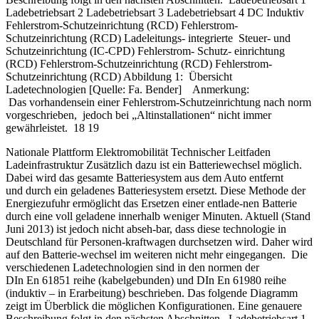
Ladebetriebsart 2 Ladebetriebsart 3 Ladebetriebsart 4 DC Induktiv
Fehlerstrom-Schutzeinrichtung (RCD) Fehlerstrom-
Schutzeinrichtung (RCD) Ladeleitungs- integrierte Steuer- und
Schutzeinrichtung (IC-CPD) Fehlerstrom- Schutz- einrichtung
(RCD) Fehlerstrom-Schutzeinrichtung (RCD) Fehlerstrom-
Schutzeinrichtung (RCD) Abbildung 1: Übersicht
Ladetechnologien [Quelle: Fa. Bender] Anmerkung:
Das vorhandensein einer Fehlerstrom-Schutzeinrichtung nach norm
vorgeschrieben, jedoch bei „Altinstallationen“ nicht immer
gewährleistet. 18 19
Nationale Plattform Elektromobilität Technischer Leitfaden
Ladeinfrastruktur Zusätzlich dazu ist ein Batteriewechsel möglich.
Dabei wird das gesamte Batteriesystem aus dem Auto entfernt
und durch ein geladenes Batteriesystem ersetzt. Diese Methode der
Energiezufuhr ermöglicht das Ersetzen einer entlade-nen Batterie
durch eine voll geladene innerhalb weniger Minuten. Aktuell (Stand
Juni 2013) ist jedoch nicht abseh-bar, dass diese technologie in
Deutschland für Personen-kraftwagen durchsetzen wird. Daher wird
auf den Batterie-wechsel im weiteren nicht mehr eingegangen. Die
verschiedenen Ladetechnologien sind in den normen der
DIn En 61851 reihe (kabelgebunden) und DIn En 61980 reihe
(induktiv – in Erarbeitung) beschrieben. Das folgende Diagramm
zeigt im Überblick die möglichen Konfigurationen. Eine genauere
Beschreibung folgt in den nächsten Abschnitten. Ladebetriebsart 1