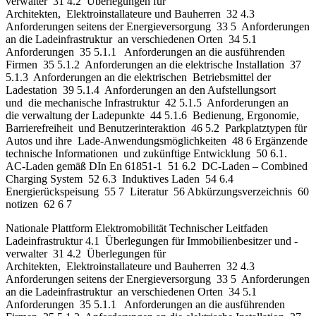
verwalter 31 4.2 Überlegungen für
Architekten, Elektroinstallateure und Bauherren 32 4.3
Anforderungen seitens der Energieversorgung 33 5 Anforderungen
an die Ladeinfrastruktur an verschiedenen Orten 34 5.1
Anforderungen 35 5.1.1 Anforderungen an die ausführenden
Firmen 35 5.1.2 Anforderungen an die elektrische Installation 37
5.1.3 Anforderungen an die elektrischen Betriebsmittel der
Ladestation 39 5.1.4 Anforderungen an den Aufstellungsort
und die mechanische Infrastruktur 42 5.1.5 Anforderungen an
die verwaltung der Ladepunkte 44 5.1.6 Bedienung, Ergonomie,
Barrierefreiheit und Benutzerinteraktion 46 5.2 Parkplatztypen für
Autos und ihre Lade-Anwendungsmöglichkeiten 48 6 Ergänzende
technische Informationen und zukünftige Entwicklung 50 6.1.
AC-Laden gemäß DIn En 61851-1 51 6.2 DC-Laden – Combined
Charging System 52 6.3 Induktives Laden 54 6.4
Energierückspeisung 55 7 Literatur 56 Abkürzungsverzeichnis 60
notizen 62 6 7
Nationale Plattform Elektromobilität Technischer Leitfaden
Ladeinfrastruktur 4.1 Überlegungen für Immobilienbesitzer und -
verwalter 31 4.2 Überlegungen für
Architekten, Elektroinstallateure und Bauherren 32 4.3
Anforderungen seitens der Energieversorgung 33 5 Anforderungen
an die Ladeinfrastruktur an verschiedenen Orten 34 5.1
Anforderungen 35 5.1.1 Anforderungen an die ausführenden