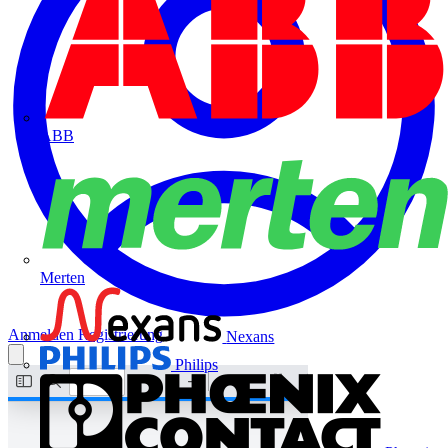
ABB
Merten
Anmelden
Registrierung
Nexans
Philips