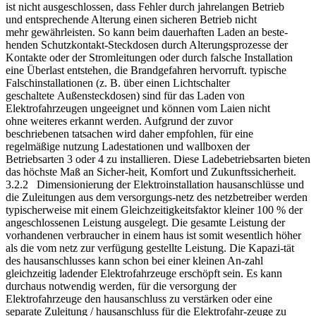
ist nicht ausgeschlossen, dass Fehler durch jahrelangen Betrieb
und entsprechende Alterung einen sicheren Betrieb nicht
mehr gewährleisten. So kann beim dauerhaften Laden an beste-
henden Schutzkontakt-Steckdosen durch Alterungsprozesse der
Kontakte oder der Stromleitungen oder durch falsche Installation
eine Überlast entstehen, die Brandgefahren hervorruft. typische
Falschinstallationen (z. B. über einen Lichtschalter
geschaltete Außensteckdosen) sind für das Laden von
Elektrofahrzeugen ungeeignet und können vom Laien nicht
ohne weiteres erkannt werden. Aufgrund der zuvor
beschriebenen tatsachen wird daher empfohlen, für eine
regelmäßige nutzung Ladestationen und wallboxen der
Betriebsarten 3 oder 4 zu installieren. Diese Ladebetriebsarten bieten
das höchste Maß an Sicher-heit, Komfort und Zukunftssicherheit.
3.2.2 Dimensionierung der Elektroinstallation hausanschlüsse und
die Zuleitungen aus dem versorgungs-netz des netzbetreiber werden
typischerweise mit einem Gleichzeitigkeitsfaktor kleiner 100 % der
angeschlossenen Leistung ausgelegt. Die gesamte Leistung der
vorhandenen verbraucher in einem haus ist somit wesentlich höher
als die vom netz zur verfügung gestellte Leistung. Die Kapazi-tät
des hausanschlusses kann schon bei einer kleinen An-zahl
gleichzeitig ladender Elektrofahrzeuge erschöpft sein. Es kann
durchaus notwendig werden, für die versorgung der
Elektrofahrzeuge den hausanschluss zu verstärken oder eine
separate Zuleitung / hausanschluss für die Elektrofahr-zeuge zu