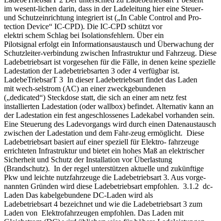
im wesent-lichen darin, dass in der Ladeleitung hier eine Steuer-
und Schutzeinrichtung integriert ist („In Cable Control and Pro-
tection Device“ IC-CPD). Die IC-CPD schützt vor
elektri schem Schlag bei Isolationsfehlern. Über ein
Pilotsignal erfolgt ein Informationsaustausch und Überwachung der
Schutzleiter-verbindung zwischen Infrastruktur und Fahrzeug. Diese
Ladebetriebsart ist vorgesehen für die Fälle, in denen keine spezielle
Ladestation der Ladebetriebsarten 3 oder 4 verfügbar ist.
LadebeTriebsarT 3 In dieser Ladebetriebsart findet das Laden
mit wech-selstrom (AC) an einer zweckgebundenen
(„dedicated“) Steckdose statt, die sich an einer am netz fest
installierten Ladestation (oder wallbox) befindet. Alternativ kann an
der Ladestation ein fest angeschlossenes Ladekabel vorhanden sein.
Eine Steuerung des Ladevorgangs wird durch einen Datenaustausch
zwischen der Ladestation und dem Fahr-zeug ermöglicht. Diese
Ladebetriebsart basiert auf einer speziell für Elektro- fahrzeuge
errichteten Infrastruktur und bietet ein hohes Maß an elektrischer
Sicherheit und Schutz der Installation vor Überlastung
(Brandschutz). In der regel unterstützen aktuelle und zukünftige
Pkw und leichte nutzfahrzeuge die Ladebetriebsart 3. Aus vorge-
nannten Gründen wird diese Ladebetriebsart empfohlen. 3.1.2 dc-
Laden Das kabelgebundene DC-Laden wird als
Ladebetriebsart 4 bezeichnet und wie die Ladebetriebsart 3 zum
Laden von Elektrofahrzeugen empfohlen. Das Laden mit