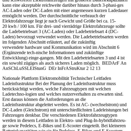
kann eine akzeptable reichweite darüber hinaus durch 3-phasi-ges
AC-Laden oder DC-Laden mit einer angemessen kurzen Ladedauer
ermöglicht werden. Der durchschnittliche verbrauch der
Elektrofahrzeuge liegt je nach Gewicht und Größe bei ca. 15-
20 kwh / 100 km. Für drei- und vierrädrige Elektrofahrzeuge sollte
die Ladebetriebsart 3 (AC-Laden) oder Ladebetriebsart 4 (DC-
Laden) bevorzugt verwendet werden. Die Ladebetriebsarten werden
im folgenden Abschnitt erläutert, auf die zukünftig
verwendete hardware und Kommunikation wird im Abschnitt 6
(Ergänzende tech-nische Informationen und zukünftige
Entwicklung) einge-gangen. Mit den Ladebetriebsarten 3 und 4 ist
ein sowohl zügiges als auch sicheres Laden möglich. BEDArF An
AnSChLuSSLEIStunG DEr InFrAStruKtur 2 12 13
Nationale Plattform Elektromobilität Technischer Leitfaden
Ladeinfrastruktur Bei der Planung der Ladeinfrastruktur muss
berücksichtigt werden, welche Fahrzeugtypen mit welchen
Ladetechno-logien und welches nutzerverhalten zu erwarten sind.
Erst daraus können die Anforderungen an die
Ladeinfrastruktur abgeleitet werden. Es ist AC- (wechselstrom) und
DC-Laden (Gleichstrom) mit unterschiedlichsten Ladeleistungen bei
Fahrzeugen denkbar. Die verschiedenen Elektrofahrzeugtypen
werden in diesem Leitfaden in Elektro- und Plug-In-hybridfahrzeu-
ge sowie Pedelecs, E-Bikes und E-Scooter eingeteilt. Bei kleineren
Batteriekapazitäten wie sie für Pedelecs, E-Bikes und E-Scootern