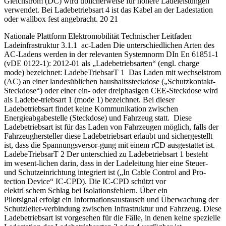
Gleichstrom (DC) wird üblicherweise für höhere Ladeleistungen
verwendet. Bei Ladebetriebsart 4 ist das Kabel an der Ladestation
oder wallbox fest angebracht. 20 21
Nationale Plattform Elektromobilität Technischer Leitfaden
Ladeinfrastruktur 3.1.1 ac-Laden Die unterschiedlichen Arten des
AC-Ladens werden in der relevanten Systemnorm DIn En 61851-1
(vDE 0122-1): 2012-01 als „Ladebetriebsarten“ (engl. charge
mode) bezeichnet: LadebeTriebsarT 1 Das Laden mit wechselstrom
(AC) an einer landesüblichen haushaltssteckdose („Schutzkontakt-
Steckdose“) oder einer ein- oder dreiphasigen CEE-Steckdose wird
als Ladebe-triebsart 1 (mode 1) bezeichnet. Bei dieser
Ladebetriebsart findet keine Kommunikation zwischen
Energieabgabestelle (Steckdose) und Fahrzeug statt. Diese
Ladebetriebsart ist für das Laden von Fahrzeugen möglich, falls der
Fahrzeughersteller diese Ladebetriebsart erlaubt und sichergestellt
ist, dass die Spannungsversor-gung mit einem rCD ausgestattet ist.
LadebeTriebsarT 2 Der unterschied zu Ladebetriebsart 1 besteht
im wesent-lichen darin, dass in der Ladeleitung hier eine Steuer-
und Schutzeinrichtung integriert ist („In Cable Control and Pro-
tection Device“ IC-CPD). Die IC-CPD schützt vor
elektri schem Schlag bei Isolationsfehlern. Über ein
Pilotsignal erfolgt ein Informationsaustausch und Überwachung der
Schutzleiter-verbindung zwischen Infrastruktur und Fahrzeug. Diese
Ladebetriebsart ist vorgesehen für die Fälle, in denen keine spezielle