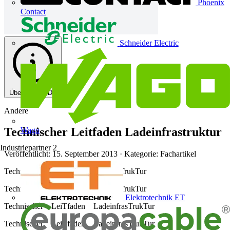
Phoenix
Contact
Schneider Electric
Über diese PDF
Andere
Technischer Leitfaden Ladeinfrastruktur
Wago
Industriepartner
2
Veröffentlicht: 15. September 2013
· Kategorie: Fachartikel
Technischer LeiTfaden LadeinfrasTrukTur
Technischer LeiTfaden LadeinfrasTrukTur
Elektrotechnik ET
Technischer LeiTfaden LadeinfrasTrukTur
Technischer LeiTfaden LadeinfrasTrukTur