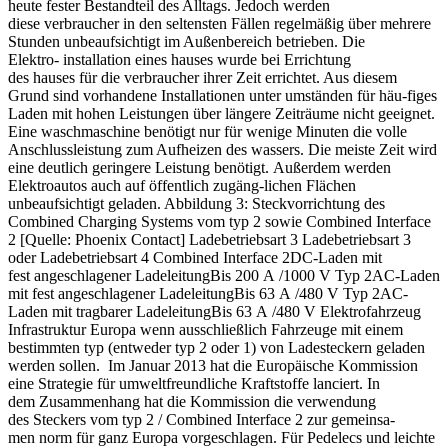
heute fester Bestandteil des Alltags. Jedoch werden
diese verbraucher in den seltensten Fällen regelmäßig über mehrere
Stunden unbeaufsichtigt im Außenbereich betrieben. Die
Elektro- installation eines hauses wurde bei Errichtung
des hauses für die verbraucher ihrer Zeit errichtet. Aus diesem
Grund sind vorhandene Installationen unter umständen für häu-figes
Laden mit hohen Leistungen über längere Zeiträume nicht geeignet.
Eine waschmaschine benötigt nur für wenige Minuten die volle
Anschlussleistung zum Aufheizen des wassers. Die meiste Zeit wird
eine deutlich geringere Leistung benötigt. Außerdem werden
Elektroautos auch auf öffentlich zugäng-lichen Flächen
unbeaufsichtigt geladen. Abbildung 3: Steckvorrichtung des
Combined Charging Systems vom typ 2 sowie Combined Interface
2 [Quelle: Phoenix Contact] Ladebetriebsart 3 Ladebetriebsart 3
oder Ladebetriebsart 4 Combined Interface 2DC-Laden mit
fest angeschlagener LadeleitungBis 200 A /1000 V Typ 2AC-Laden
mit fest angeschlagener LadeleitungBis 63 A /480 V Typ 2AC-
Laden mit tragbarer LadeleitungBis 63 A /480 V Elektrofahrzeug
Infrastruktur Europa wenn ausschließlich Fahrzeuge mit einem
bestimmten typ (entweder typ 2 oder 1) von Ladesteckern geladen
werden sollen. Im Januar 2013 hat die Europäische Kommission
eine Strategie für umweltfreundliche Kraftstoffe lanciert. In
dem Zusammenhang hat die Kommission die verwendung
des Steckers vom typ 2 / Combined Interface 2 zur gemeinsa-
men norm für ganz Europa vorgeschlagen. Für Pedelecs und leichte