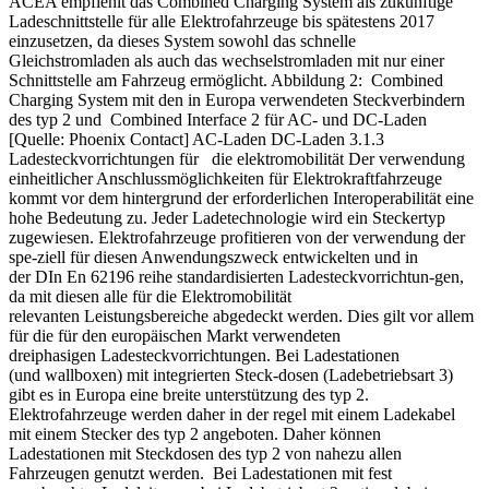
ACEA empfiehlt das Combined Charging System als zukünftige
Ladeschnittstelle für alle Elektrofahrzeuge bis spätestens 2017
einzusetzen, da dieses System sowohl das schnelle
Gleichstromladen als auch das wechselstromladen mit nur einer
Schnittstelle am Fahrzeug ermöglicht. Abbildung 2: Combined
Charging System mit den in Europa verwendeten Steckverbindern
des typ 2 und Combined Interface 2 für AC- und DC-Laden
[Quelle: Phoenix Contact] AC-Laden DC-Laden 3.1.3
Ladesteckvorrichtungen für die elektromobilität Der verwendung
einheitlicher Anschlussmöglichkeiten für Elektrokraftfahrzeuge
kommt vor dem hintergrund der erforderlichen Interoperabilität eine
hohe Bedeutung zu. Jeder Ladetechnologie wird ein Steckertyp
zugewiesen. Elektrofahrzeuge profitieren von der verwendung der
spe-ziell für diesen Anwendungszweck entwickelten und in
der DIn En 62196 reihe standardisierten Ladesteckvorrichtun-gen,
da mit diesen alle für die Elektromobilität
relevanten Leistungsbereiche abgedeckt werden. Dies gilt vor allem
für die für den europäischen Markt verwendeten
dreiphasigen Ladesteckvorrichtungen. Bei Ladestationen
(und wallboxen) mit integrierten Steck-dosen (Ladebetriebsart 3)
gibt es in Europa eine breite unterstützung des typ 2.
Elektrofahrzeuge werden daher in der regel mit einem Ladekabel
mit einem Stecker des typ 2 angeboten. Daher können
Ladestationen mit Steckdosen des typ 2 von nahezu allen
Fahrzeugen genutzt werden. Bei Ladestationen mit fest