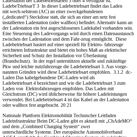
Ladestation der Ladebetriebsarten 3 oder 4 verfügbar ist.
LadebeTriebsarT 3 In dieser Ladebetriebsart findet das Laden
mit wech-selstrom (AC) an einer zweckgebundenen
(„dedicated“) Steckdose statt, die sich an einer am netz fest
installierten Ladestation (oder wallbox) befindet. Alternativ kann an
der Ladestation ein fest angeschlossenes Ladekabel vorhanden sein.
Eine Steuerung des Ladevorgangs wird durch einen Datenaustausch
zwischen der Ladestation und dem Fahr-zeug ermöglicht. Diese
Ladebetriebsart basiert auf einer speziell für Elektro- fahrzeuge
errichteten Infrastruktur und bietet ein hohes Maß an elektrischer
Sicherheit und Schutz der Installation vor Überlastung
(Brandschutz). In der regel unterstützen aktuelle und zukünftige
Pkw und leichte nutzfahrzeuge die Ladebetriebsart 3. Aus vorge-
nannten Gründen wird diese Ladebetriebsart empfohlen. 3.1.2 dc-
Laden Das kabelgebundene DC-Laden wird als
Ladebetriebsart 4 bezeichnet und wie die Ladebetriebsart 3 zum
Laden von Elektrofahrzeugen empfohlen. Das Laden mit
Gleichstrom (DC) wird üblicherweise für höhere Ladeleistungen
verwendet. Bei Ladebetriebsart 4 ist das Kabel an der Ladestation
oder wallbox fest angebracht. 20 21
Nationale Plattform Elektromobilität Technischer Leitfaden
Ladeinfrastruktur Beim DC-Laden gibt es aktuell mit „ChAdeMO“
und dem „Combined Charging System“ zwei
unterschiedliche Systeme. Der europäische Automobilverband