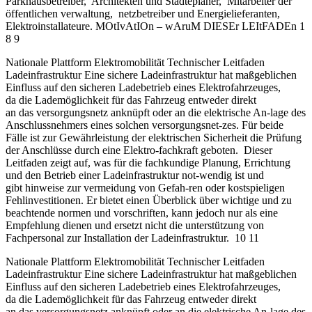
Parkhausbetreiber, Architekten und Städteplaner, Mitarbeiter der
öffentlichen verwaltung, netzbetreiber und Energielieferanten,
Elektroinstallateure. MOtIvAtIOn – wAruM DIESEr LEItFADEn 1
8 9
Nationale Plattform Elektromobilität Technischer Leitfaden
Ladeinfrastruktur Eine sichere Ladeinfrastruktur hat maßgeblichen
Einfluss auf den sicheren Ladebetrieb eines Elektrofahrzeuges,
da die Lademöglichkeit für das Fahrzeug entweder direkt
an das versorgungsnetz anknüpft oder an die elektrische An-lage des
Anschlussnehmers eines solchen versorgungsnet-zes. Für beide
Fälle ist zur Gewährleistung der elektrischen Sicherheit die Prüfung
der Anschlüsse durch eine Elektro-fachkraft geboten. Dieser
Leitfaden zeigt auf, was für die fachkundige Planung, Errichtung
und den Betrieb einer Ladeinfrastruktur not-wendig ist und
gibt hinweise zur vermeidung von Gefah-ren oder kostspieligen
Fehlinvestitionen. Er bietet einen Überblick über wichtige und zu
beachtende normen und vorschriften, kann jedoch nur als eine
Empfehlung dienen und ersetzt nicht die unterstützung von
Fachpersonal zur Installation der Ladeinfrastruktur. 10 11
Nationale Plattform Elektromobilität Technischer Leitfaden
Ladeinfrastruktur Eine sichere Ladeinfrastruktur hat maßgeblichen
Einfluss auf den sicheren Ladebetrieb eines Elektrofahrzeuges,
da die Lademöglichkeit für das Fahrzeug entweder direkt
an das versorgungsnetz anknüpft oder an die elektrische An-lage des