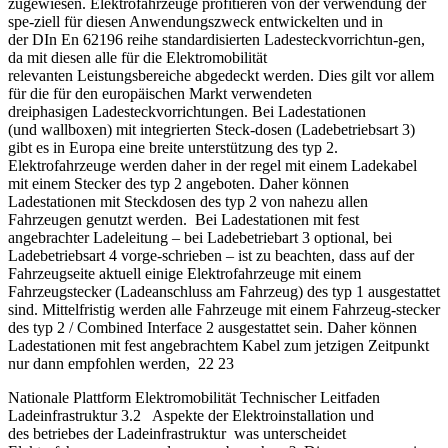
zugewiesen. Elektrofahrzeuge profitieren von der verwendung der
spe-ziell für diesen Anwendungszweck entwickelten und in
der DIn En 62196 reihe standardisierten Ladesteckvorrichtun-gen,
da mit diesen alle für die Elektromobilität
relevanten Leistungsbereiche abgedeckt werden. Dies gilt vor allem
für die für den europäischen Markt verwendeten
dreiphasigen Ladesteckvorrichtungen. Bei Ladestationen
(und wallboxen) mit integrierten Steck-dosen (Ladebetriebsart 3)
gibt es in Europa eine breite unterstützung des typ 2.
Elektrofahrzeuge werden daher in der regel mit einem Ladekabel
mit einem Stecker des typ 2 angeboten. Daher können
Ladestationen mit Steckdosen des typ 2 von nahezu allen
Fahrzeugen genutzt werden. Bei Ladestationen mit fest
angebrachter Ladeleitung – bei Ladebetriebart 3 optional, bei
Ladebetriebsart 4 vorge-schrieben – ist zu beachten, dass auf der
Fahrzeugseite aktuell einige Elektrofahrzeuge mit einem
Fahrzeugstecker (Ladeanschluss am Fahrzeug) des typ 1 ausgestattet
sind. Mittelfristig werden alle Fahrzeuge mit einem Fahrzeug-stecker
des typ 2 / Combined Interface 2 ausgestattet sein. Daher können
Ladestationen mit fest angebrachtem Kabel zum jetzigen Zeitpunkt
nur dann empfohlen werden, 22 23
Nationale Plattform Elektromobilität Technischer Leitfaden
Ladeinfrastruktur 3.2 Aspekte der Elektroinstallation und
des betriebes der Ladeinfrastruktur was unterscheidet