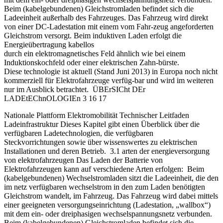
Beim (kabelgebundenen) Gleichstromladen befindet sich die
Ladeeinheit außerhalb des Fahrzeuges. Das Fahrzeug wird direkt
von einer DC-Ladestation mit einem vom Fahr-zeug angeforderten
Gleichstrom versorgt. Beim induktiven Laden erfolgt die
Energieübertragung kabellos
durch ein elektromagnetisches Feld ähnlich wie bei einem
Induktionskochfeld oder einer elektrischen Zahn-bürste.
Diese technologie ist aktuell (Stand Juni 2013) in Europa noch nicht
kommerziell für Elektrofahrzeuge verfüg-bar und wird im weiteren
nur im Ausblick betrachtet. ÜBErSICht DEr
LADEtEChnOLOGIEn 3 16 17
Nationale Plattform Elektromobilität Technischer Leitfaden
Ladeinfrastruktur Dieses Kapitel gibt einen Überblick über die
verfügbaren Ladetechnologien, die verfügbaren
Steckvorrichtungen sowie über wissenswertes zu elektrischen
Installationen und deren Betrieb. 3.1 arten der energieversorgung
von elektrofahrzeugen Das Laden der Batterie von
Elektrofahrzeugen kann auf verschiedene Arten erfolgen: Beim
(kabelgebundenen) Wechselstromladen sitzt die Ladeeinheit, die den
im netz verfügbaren wechselstrom in den zum Laden benötigten
Gleichstrom wandelt, im Fahrzeug. Das Fahrzeug wird dabei mittels
einer geeigneten versorgungseinrichtung (Ladestation, „wallbox“)
mit dem ein- oder dreiphasigen wechselspannungsnetz verbunden.
Beim (kabelgebundenen) Gleichstromladen befindet sich die