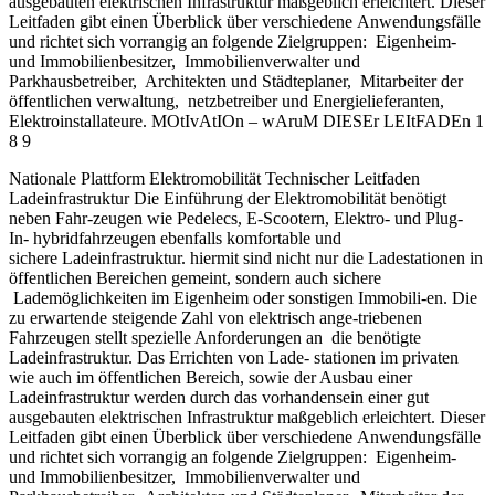
ausgebauten elektrischen Infrastruktur maßgeblich erleichtert. Dieser
Leitfaden gibt einen Überblick über verschiedene Anwendungsfälle
und richtet sich vorrangig an folgende Zielgruppen: Eigenheim-
und Immobilienbesitzer, Immobilienverwalter und
Parkhausbetreiber, Architekten und Städteplaner, Mitarbeiter der
öffentlichen verwaltung, netzbetreiber und Energielieferanten,
Elektroinstallateure. MOtIvAtIOn – wAruM DIESEr LEItFADEn 1
8 9
Nationale Plattform Elektromobilität Technischer Leitfaden
Ladeinfrastruktur Die Einführung der Elektromobilität benötigt
neben Fahr-zeugen wie Pedelecs, E-Scootern, Elektro- und Plug-
In- hybridfahrzeugen ebenfalls komfortable und
sichere Ladeinfrastruktur. hiermit sind nicht nur die Ladestationen in
öffentlichen Bereichen gemeint, sondern auch sichere
Lademöglichkeiten im Eigenheim oder sonstigen Immobili-en. Die
zu erwartende steigende Zahl von elektrisch ange-triebenen
Fahrzeugen stellt spezielle Anforderungen an die benötigte
Ladeinfrastruktur. Das Errichten von Lade- stationen im privaten
wie auch im öffentlichen Bereich, sowie der Ausbau einer
Ladeinfrastruktur werden durch das vorhandensein einer gut
ausgebauten elektrischen Infrastruktur maßgeblich erleichtert. Dieser
Leitfaden gibt einen Überblick über verschiedene Anwendungsfälle
und richtet sich vorrangig an folgende Zielgruppen: Eigenheim-
und Immobilienbesitzer, Immobilienverwalter und