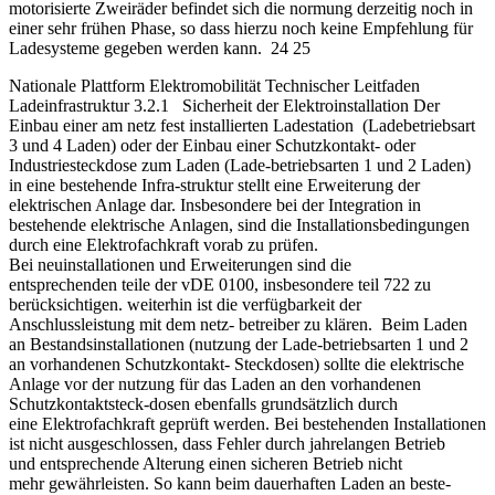
motorisierte Zweiräder befindet sich die normung derzeitig noch in
einer sehr frühen Phase, so dass hierzu noch keine Empfehlung für
Ladesysteme gegeben werden kann. 24 25
Nationale Plattform Elektromobilität Technischer Leitfaden
Ladeinfrastruktur 3.2.1 Sicherheit der Elektroinstallation Der
Einbau einer am netz fest installierten Ladestation (Ladebetriebsart
3 und 4 Laden) oder der Einbau einer Schutzkontakt- oder
Industriesteckdose zum Laden (Lade-betriebsarten 1 und 2 Laden)
in eine bestehende Infra-struktur stellt eine Erweiterung der
elektrischen Anlage dar. Insbesondere bei der Integration in
bestehende elektrische Anlagen, sind die Installationsbedingungen
durch eine Elektrofachkraft vorab zu prüfen.
Bei neuinstallationen und Erweiterungen sind die
entsprechenden teile der vDE 0100, insbesondere teil 722 zu
berücksichtigen. weiterhin ist die verfügbarkeit der
Anschlussleistung mit dem netz- betreiber zu klären. Beim Laden
an Bestandsinstallationen (nutzung der Lade-betriebsarten 1 und 2
an vorhandenen Schutzkontakt- Steckdosen) sollte die elektrische
Anlage vor der nutzung für das Laden an den vorhandenen
Schutzkontaktsteck-dosen ebenfalls grundsätzlich durch
eine Elektrofachkraft geprüft werden. Bei bestehenden Installationen
ist nicht ausgeschlossen, dass Fehler durch jahrelangen Betrieb
und entsprechende Alterung einen sicheren Betrieb nicht
mehr gewährleisten. So kann beim dauerhaften Laden an beste-