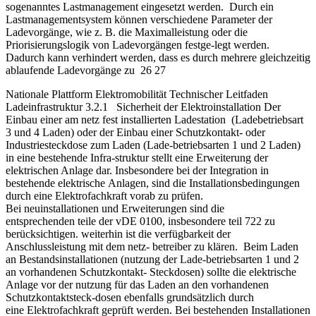
sogenanntes Lastmanagement eingesetzt werden. Durch ein
Lastmanagementsystem können verschiedene Parameter der
Ladevorgänge, wie z. B. die Maximalleistung oder die
Priorisierungslogik von Ladevorgängen festge-legt werden.
Dadurch kann verhindert werden, dass es durch mehrere gleichzeitig
ablaufende Ladevorgänge zu 26 27
Nationale Plattform Elektromobilität Technischer Leitfaden
Ladeinfrastruktur 3.2.1 Sicherheit der Elektroinstallation Der
Einbau einer am netz fest installierten Ladestation (Ladebetriebsart
3 und 4 Laden) oder der Einbau einer Schutzkontakt- oder
Industriesteckdose zum Laden (Lade-betriebsarten 1 und 2 Laden)
in eine bestehende Infra-struktur stellt eine Erweiterung der
elektrischen Anlage dar. Insbesondere bei der Integration in
bestehende elektrische Anlagen, sind die Installationsbedingungen
durch eine Elektrofachkraft vorab zu prüfen.
Bei neuinstallationen und Erweiterungen sind die
entsprechenden teile der vDE 0100, insbesondere teil 722 zu
berücksichtigen. weiterhin ist die verfügbarkeit der
Anschlussleistung mit dem netz- betreiber zu klären. Beim Laden
an Bestandsinstallationen (nutzung der Lade-betriebsarten 1 und 2
an vorhandenen Schutzkontakt- Steckdosen) sollte die elektrische
Anlage vor der nutzung für das Laden an den vorhandenen
Schutzkontaktsteck-dosen ebenfalls grundsätzlich durch
eine Elektrofachkraft geprüft werden. Bei bestehenden Installationen