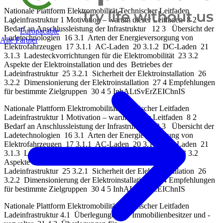
Nationale Plattform Elektromobilität Technischer Leitfaden
Ladeinfrastruktur 1 Motivation – warum dieser Leitfaden 8 2
Bedarf an Anschlussleistung der Infrastruktur 12 3 Übersicht der
Europacable
Ladetechnologien 16 3.1 Arten der Energieversorgung von
Alle Partner
Elektrofahrzeugen 17 3.1.1 AC-Laden 20 3.1.2 DC-Laden 21
3.1.3 Ladesteckvorrichtungen für die Elektromobilität 23 3.2
Aspekte der Elektroinstallation und des Betriebes der
Ladeinfrastruktur 25 3.2.1 Sicherheit der Elektroinstallation 26
3.2.2 Dimensionierung der Elektroinstallation 27 4 Empfehlungen
für bestimmte Zielgruppen 30 4 5 InhALtSvErZEIChnIS
Nationale Plattform Elektromobilität Technischer Leitfaden
Ladeinfrastruktur 1 Motivation – warum dieser Leitfaden 8 2
Bedarf an Anschlussleistung der Infrastruktur 12 3 Übersicht der
Ladetechnologien 16 3.1 Arten der Energieversorgung von
Elektrofahrzeugen 17 3.1.1 AC-Laden 20 3.1.2 DC-Laden 21
3.1.3 Ladesteckvorrichtungen für die Elektromobilität 23 3.2
Aspekte der Elektroinstallation und des Betriebes der
Ladeinfrastruktur 25 3.2.1 Sicherheit der Elektroinstallation 26
3.2.2 Dimensionierung der Elektroinstallation 27 4 Empfehlungen
für bestimmte Zielgruppen 30 4 5 InhALtSvErZEIChnIS
Nationale Plattform Elektromobilität Technischer Leitfaden
Ladeinfrastruktur 4.1 Überlegungen für Immobilienbesitzer und -