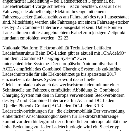
angebrachter Ladeleitung – bei Ladebetriebart 3 optional, bei
Ladebetriebsart 4 vorge-schrieben – ist zu beachten, dass auf der
Fahrzeugseite aktuell einige Elektrofahrzeuge mit einem
Fahrzeugstecker (Ladeanschluss am Fahrzeug) des typ 1 ausgestattet
sind. Mittelfristig werden alle Fahrzeuge mit einem Fahrzeug-stecker
des typ 2 / Combined Interface 2 ausgestattet sein. Daher können
Ladestationen mit fest angebrachtem Kabel zum jetzigen Zeitpunkt
nur dann empfohlen werden, 22 23
Nationale Plattform Elektromobilität Technischer Leitfaden
Ladeinfrastruktur Beim DC-Laden gibt es aktuell mit „ChAdeMO“
und dem „Combined Charging System“ zwei
unterschiedliche Systeme. Der europäische Automobilverband
ACEA empfiehlt das Combined Charging System als zukünftige
Ladeschnittstelle für alle Elektrofahrzeuge bis spätestens 2017
einzusetzen, da dieses System sowohl das schnelle
Gleichstromladen als auch das wechselstromladen mit nur einer
Schnittstelle am Fahrzeug ermöglicht. Abbildung 2: Combined
Charging System mit den in Europa verwendeten Steckverbindern
des typ 2 und Combined Interface 2 für AC- und DC-Laden
[Quelle: Phoenix Contact] AC-Laden DC-Laden 3.1.3
Ladesteckvorrichtungen für die elektromobilität Der verwendung
einheitlicher Anschlussmöglichkeiten für Elektrokraftfahrzeuge
kommt vor dem hintergrund der erforderlichen Interoperabilität eine
hohe Bedeutung zu. Jeder Ladetechnologie wird ein Steckertyp