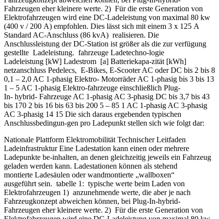
Fahrzeugen eher kleinere werte. 2) Für die erste Generation von
Elektrofahrzeugen wird eine DC-Ladeleistung von maximal 80 kw
(400 v / 200 A) empfohlen. Dies lässt sich mit einem 3 x 125 A
Standard AC-Anschluss (86 kvA) realisieren. Die
Anschlussleistung der DC-Station ist größer als die zur verfügung
gestellte Ladeleistung. fahrzeuge Ladetechno-logie
Ladeleistung [kW] Ladestrom [a] Batteriekapa-zität [kWh]
netzanschluss Pedelecs, E-Bikes, E-Scooter AC oder DC bis 2 bis 8
0,1 – 2,0 AC 1-phasig Elektro- Motorräder AC 1-phasig bis 3 bis 13
1 – 5 AC 1-phasig Elektro-fahrzeuge einschließlich Plug-
In- hybrid- Fahrzeuge AC 1-phasig AC 3-phasig DC bis 3,7 bis 43
bis 170 2 bis 16 bis 63 bis 200 5 – 85 1 AC 1-phasig AC 3-phasig
AC 3-phasig 14 15 Die sich daraus ergebenden typischen
Anschlussbedingun-gen pro Ladepunkt stellen sich wie folgt dar:
Nationale Plattform Elektromobilität Technischer Leitfaden
Ladeinfrastruktur Eine Ladestation kann einen oder mehrere
Ladepunkte be-inhalten, an denen gleichzeitig jeweils ein Fahrzeug
geladen werden kann. Ladestationen können als stehend
montierte Ladesäulen oder wandmontierte „wallboxen“
ausgeführt sein. tabelle 1: typische werte beim Laden von
Elektrofahrzeugen 1) anzunehmende werte, die aber je nach
Fahrzeugkonzept abweichen können, bei Plug-In-hybrid-
Fahrzeugen eher kleinere werte. 2) Für die erste Generation von
Elektrofahrzeugen wird eine DC-Ladeleistung von maximal 80 kw