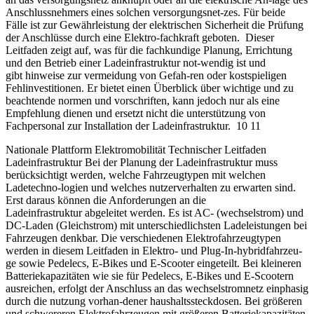
Anschlussnehmers eines solchen versorgungsnet-zes. Für beide
Fälle ist zur Gewährleistung der elektrischen Sicherheit die Prüfung
der Anschlüsse durch eine Elektro-fachkraft geboten. Dieser
Leitfaden zeigt auf, was für die fachkundige Planung, Errichtung
und den Betrieb einer Ladeinfrastruktur not-wendig ist und
gibt hinweise zur vermeidung von Gefah-ren oder kostspieligen
Fehlinvestitionen. Er bietet einen Überblick über wichtige und zu
beachtende normen und vorschriften, kann jedoch nur als eine
Empfehlung dienen und ersetzt nicht die unterstützung von
Fachpersonal zur Installation der Ladeinfrastruktur. 10 11
Nationale Plattform Elektromobilität Technischer Leitfaden
Ladeinfrastruktur Bei der Planung der Ladeinfrastruktur muss
berücksichtigt werden, welche Fahrzeugtypen mit welchen
Ladetechno-logien und welches nutzerverhalten zu erwarten sind.
Erst daraus können die Anforderungen an die
Ladeinfrastruktur abgeleitet werden. Es ist AC- (wechselstrom) und
DC-Laden (Gleichstrom) mit unterschiedlichsten Ladeleistungen bei
Fahrzeugen denkbar. Die verschiedenen Elektrofahrzeugtypen
werden in diesem Leitfaden in Elektro- und Plug-In-hybridfahrzeu-
ge sowie Pedelecs, E-Bikes und E-Scooter eingeteilt. Bei kleineren
Batteriekapazitäten wie sie für Pedelecs, E-Bikes und E-Scootern
ausreichen, erfolgt der Anschluss an das wechselstromnetz einphasig
durch die nutzung vorhan-dener haushaltssteckdosen. Bei größeren
und schwereren Elektrofahrzeugen mit größeren Batteriekapazitäten