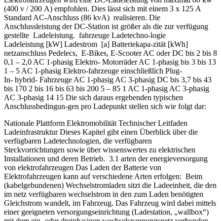
(400 v / 200 A) empfohlen. Dies lässt sich mit einem 3 x 125 A
Standard AC-Anschluss (86 kvA) realisieren. Die
Anschlussleistung der DC-Station ist größer als die zur verfügung
gestellte Ladeleistung. fahrzeuge Ladetechno-logie
Ladeleistung [kW] Ladestrom [a] Batteriekapa-zität [kWh]
netzanschluss Pedelecs, E-Bikes, E-Scooter AC oder DC bis 2 bis 8
0,1 – 2,0 AC 1-phasig Elektro- Motorräder AC 1-phasig bis 3 bis 13
1 – 5 AC 1-phasig Elektro-fahrzeuge einschließlich Plug-
In- hybrid- Fahrzeuge AC 1-phasig AC 3-phasig DC bis 3,7 bis 43
bis 170 2 bis 16 bis 63 bis 200 5 – 85 1 AC 1-phasig AC 3-phasig
AC 3-phasig 14 15 Die sich daraus ergebenden typischen
Anschlussbedingun-gen pro Ladepunkt stellen sich wie folgt dar:
Nationale Plattform Elektromobilität Technischer Leitfaden
Ladeinfrastruktur Dieses Kapitel gibt einen Überblick über die
verfügbaren Ladetechnologien, die verfügbaren
Steckvorrichtungen sowie über wissenswertes zu elektrischen
Installationen und deren Betrieb. 3.1 arten der energieversorgung
von elektrofahrzeugen Das Laden der Batterie von
Elektrofahrzeugen kann auf verschiedene Arten erfolgen: Beim
(kabelgebundenen) Wechselstromladen sitzt die Ladeeinheit, die den
im netz verfügbaren wechselstrom in den zum Laden benötigten
Gleichstrom wandelt, im Fahrzeug. Das Fahrzeug wird dabei mittels
einer geeigneten versorgungseinrichtung (Ladestation, „wallbox“)
mit dem ein- oder dreiphasigen wechselspannungsnetz verbunden.