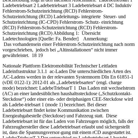
Ladebetriebsart 2 Ladebetriebsart 3 Ladebetriebsart 4 DC Induktiv
Fehlerstrom-Schutzeinrichtung (RCD) Fehlerstrom-
Schutzeinrichtung (RCD) Ladeleitungs- integrierte Steuer- und
Schutzeinrichtung (IC-CPD) Fehlerstrom- Schutz- einrichtung
(RCD) Fehlerstrom-Schutzeinrichtung (RCD) Fehlerstrom-
Schutzeinrichtung (RCD) Abbildung 1: Übersicht
Ladetechnologien [Quelle: Fa. Bender] Anmerkung:
Das vorhandensein einer Fehlerstrom-Schutzeinrichtung nach norm
vorgeschrieben, jedoch bei „Altinstallationen“ nicht immer
gewährleistet. 18 19
Nationale Plattform Elektromobilität Technischer Leitfaden
Ladeinfrastruktur 3.1.1 ac-Laden Die unterschiedlichen Arten des
AC-Ladens werden in der relevanten Systemnorm DIn En 61851-1
(vDE 0122-1): 2012-01 als „Ladebetriebsarten“ (engl. charge
mode) bezeichnet: LadebeTriebsarT 1 Das Laden mit wechselstrom
(AC) an einer landesüblichen haushaltssteckdose („Schutzkontakt-
Steckdose“) oder einer ein- oder dreiphasigen CEE-Steckdose wird
als Ladebe-triebsart 1 (mode 1) bezeichnet. Bei dieser
Ladebetriebsart findet keine Kommunikation zwischen
Energieabgabestelle (Steckdose) und Fahrzeug statt. Diese
Ladebetriebsart ist für das Laden von Fahrzeugen möglich, falls der
Fahrzeughersteller diese Ladebetriebsart erlaubt und sichergestellt
ist, dass die Spannungsversor-gung mit einem rCD ausgestattet ist.
LadebeTriebsarT 2 Der unterschied zu Ladebetriebsart 1 besteht