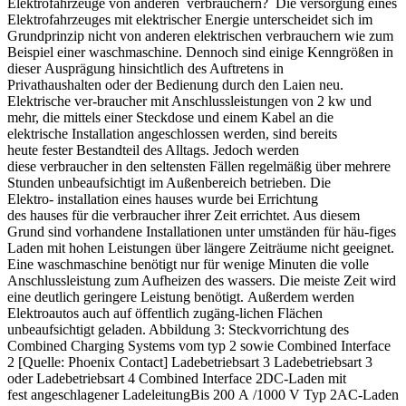
Elektrofahrzeuge von anderen verbrauchern? Die versorgung eines
Elektrofahrzeuges mit elektrischer Energie unterscheidet sich im
Grundprinzip nicht von anderen elektrischen verbrauchern wie zum
Beispiel einer waschmaschine. Dennoch sind einige Kenngrößen in
dieser Ausprägung hinsichtlich des Auftretens in
Privathaushalten oder der Bedienung durch den Laien neu.
Elektrische ver-braucher mit Anschlussleistungen von 2 kw und
mehr, die mittels einer Steckdose und einem Kabel an die
elektrische Installation angeschlossen werden, sind bereits
heute fester Bestandteil des Alltags. Jedoch werden
diese verbraucher in den seltensten Fällen regelmäßig über mehrere
Stunden unbeaufsichtigt im Außenbereich betrieben. Die
Elektro- installation eines hauses wurde bei Errichtung
des hauses für die verbraucher ihrer Zeit errichtet. Aus diesem
Grund sind vorhandene Installationen unter umständen für häu-figes
Laden mit hohen Leistungen über längere Zeiträume nicht geeignet.
Eine waschmaschine benötigt nur für wenige Minuten die volle
Anschlussleistung zum Aufheizen des wassers. Die meiste Zeit wird
eine deutlich geringere Leistung benötigt. Außerdem werden
Elektroautos auch auf öffentlich zugäng-lichen Flächen
unbeaufsichtigt geladen. Abbildung 3: Steckvorrichtung des
Combined Charging Systems vom typ 2 sowie Combined Interface
2 [Quelle: Phoenix Contact] Ladebetriebsart 3 Ladebetriebsart 3
oder Ladebetriebsart 4 Combined Interface 2DC-Laden mit
fest angeschlagener LadeleitungBis 200 A /1000 V Typ 2AC-Laden