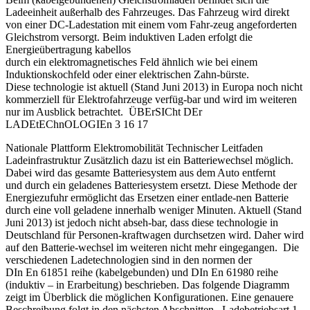
Ladeeinheit außerhalb des Fahrzeuges. Das Fahrzeug wird direkt
von einer DC-Ladestation mit einem vom Fahr-zeug angeforderten
Gleichstrom versorgt. Beim induktiven Laden erfolgt die
Energieübertragung kabellos
durch ein elektromagnetisches Feld ähnlich wie bei einem
Induktionskochfeld oder einer elektrischen Zahn-bürste.
Diese technologie ist aktuell (Stand Juni 2013) in Europa noch nicht
kommerziell für Elektrofahrzeuge verfüg-bar und wird im weiteren
nur im Ausblick betrachtet. ÜBErSICht DEr
LADEtEChnOLOGIEn 3 16 17
Nationale Plattform Elektromobilität Technischer Leitfaden
Ladeinfrastruktur Zusätzlich dazu ist ein Batteriewechsel möglich.
Dabei wird das gesamte Batteriesystem aus dem Auto entfernt
und durch ein geladenes Batteriesystem ersetzt. Diese Methode der
Energiezufuhr ermöglicht das Ersetzen einer entlade-nen Batterie
durch eine voll geladene innerhalb weniger Minuten. Aktuell (Stand
Juni 2013) ist jedoch nicht abseh-bar, dass diese technologie in
Deutschland für Personen-kraftwagen durchsetzen wird. Daher wird
auf den Batterie-wechsel im weiteren nicht mehr eingegangen. Die
verschiedenen Ladetechnologien sind in den normen der
DIn En 61851 reihe (kabelgebunden) und DIn En 61980 reihe
(induktiv – in Erarbeitung) beschrieben. Das folgende Diagramm
zeigt im Überblick die möglichen Konfigurationen. Eine genauere
Beschreibung folgt in den nächsten Abschnitten. Ladebetriebsart 1