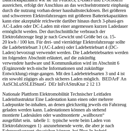
ausreichen, erfolgt der Anschluss an das wechselstromnetz einphasig
durch die nutzung vorhan-dener haushaltssteckdosen. Bei größeren
und schwereren Elektrofahrzeugen mit größeren Batteriekapazitäten
kann eine akzeptable reichweite darüber hinaus durch 3-phasi-ges
AC-Laden oder DC-Laden mit einer angemessen kurzen Ladedauer
ermöglicht werden. Der durchschnittliche verbrauch der
Elektrofahrzeuge liegt je nach Gewicht und Größe bei ca. 15-
20 kwh / 100 km. Für drei- und vierrädrige Elektrofahrzeuge sollte
die Ladebetriebsart 3 (AC-Laden) oder Ladebetriebsart 4 (DC-
Laden) bevorzugt verwendet werden. Die Ladebetriebsarten werden
im folgenden Abschnitt erläutert, auf die zukünftig
verwendete hardware und Kommunikation wird im Abschnitt 6
(Ergänzende tech-nische Informationen und zukünftige
Entwicklung) einge-gangen. Mit den Ladebetriebsarten 3 und 4 ist
ein sowohl zügiges als auch sicheres Laden möglich. BEDArF An
AnSChLuSSLEIStunG DEr InFrAStruKtur 2 12 13
Nationale Plattform Elektromobilität Technischer Leitfaden
Ladeinfrastruktur Eine Ladestation kann einen oder mehrere
Ladepunkte be-inhalten, an denen gleichzeitig jeweils ein Fahrzeug
geladen werden kann. Ladestationen können als stehend
montierte Ladesäulen oder wandmontierte „wallboxen“
ausgeführt sein. tabelle 1: typische werte beim Laden von
Elektrofahrzeugen 1) anzunehmende werte, die aber je nach
Fahrzeugkonzept abweichen können, bei Plug-In-hybrid-