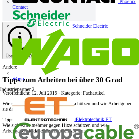
Phoenix
Contact
Schneider Electric
Über diese PDF
Andere
Tipps zum Arbeiten bei über 30 Grad
Wago
Industriepartner
2
Veröffentlicht: 12. Juli 2015
· Kategorie: Fachartikel
Wie sich Arbeitnehmer gegen Hitze schützen und wie Arbeitgeber
sie dabei unterstützen können
Elektrotechnik ET
Tipps zum Arbeiten bei über 30 Grad
Wie sich Arbeitnehmer gegen Hitze schützen und wie
Arbeitgeber sie dabei unterstützen können