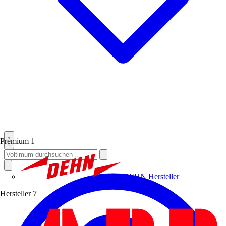
Premium
1
DEHN
Hersteller
Hersteller
7