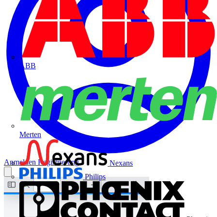
ABB
Merten
Anmelden
Registrierung
Nexans
Philips