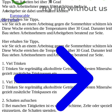
Tipps zum Arbeiten bei über 30 Grad
Wie sich Arbeitnehmer gegen Hitze schützen und wie
Arbeitgeber sie dabei unterstützen können
Europacable
Hier erhalten Sie Tipps,
Alle Partner
wie Sie sich an einem Arbeitstag gegen die Sommerhitze schützen kö
Diese Woche erreichen die Temperaturen über 30 Grad. Darunter lei
Bau stehen Arbeitsnehmern undArbeitgebern beratend zur Seite.
Hier erhalten Sie Tipps,
wie Sie sich an einem Arbeitstag gegen die Sommerhitze schützen kö
Diese Woche erreichen die Temperaturen über 30 Grad. Darunter lei
Bau stehen Arbeitsnehmern undArbeitgebern beratend zur Seite.
1. Viel Trinken
 Trinken Sie regelmäßig alkoholfreie Getränke, am besten Mineralw
gezielt zusätzliche Trinkpausen ein
1. Viel Trinken
 Trinken Sie regelmäßig alkoholfreie Getränke, am besten Mineralw
gezielt zusätzliche Trinkpausen ein
2. Schatten aufsuchen
 Bei manchen Tätigkeiten ist es sinnvoll Schirme, Zelte oder speziel
einzusetzen, die Schatten spenden.