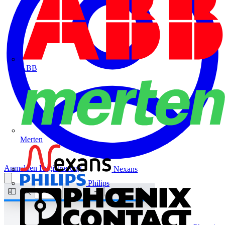
ABB
Merten
Anmelden
Registrierung
Nexans
Philips