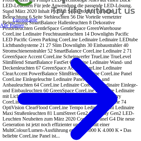
LED-Leuchten Für jede Anwendung die passende LED-Lösung.
Stand März 2020 Inhalt Produkt Seite Produkt Vernetzte
Beleuchtung 6 Seite Stehleuchten 56 Die Vorteile vernetzter
Europacable
Beleuchtung SmartBalance Hallenleuchten 8 Dekorative
Alle Partner
Pendelleuchten GentleSpace GentleSpace GreenWarehouse
CoreLine Ledinaire Feuchtraumleuchten 14 Downlights Pacific
LED Pacific Green Parking CoreLine Ledinaire Ledinaire LEDtube
Lichtbandsysteme 21 27 Slim Downlights 30 Einbaustrahler 40
Stromschienenstrahler 52 SmartBalance CoreLine Ledinaire 2 71
GreenSpace Accent CoreLine Scheinwerfer TrueLine TrueLevel
SlimBlend SmartBalance FastSet CoreLine Ledinaire Wand- und
Deckenleuchten 67 GreenSpace Accent CoreLine Ledinaire
ClearAccent PowerBalance SlimBlend TrueLine CoreLine Panel
CoreLine Einlegeleuchte Ledinaire Panel Pendel- und
Anbauleuchten 64 CoreLine Ledinaire CoreLine Ledinaire Einlege-
und Einbauleuchten 60 GreenSpace CoreLine Ledinaire Ledinaire
mit Lichtfarben-Schalte Maxos fusion Maxos LED Industry
CoreLine Lichtleisten 58 CustomCreate BA Serie SC Serie 74
OptiVision ClearFlood CoreLine Tempo Ledinaire Mini Ledinaire
Maxi Straßenleuchten 81 LumiStreet Gen2 ClearWay Gen2 LED-
Leuchten Neuheiten zum März 2020 CoreLine Panel G4 Die neue
Generation ist jetzt noch effizienter und wird mit einer
MultiColour/Lumen-Ausführung ergänzt 3.000 K 4.000 K • Das
beliebte CoreLine Panel ist...