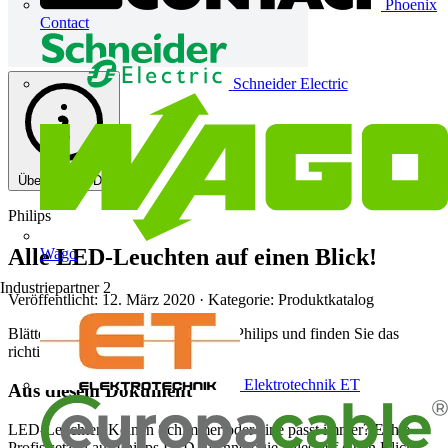
Phoenix
Contact
Schneider Electric
Über diese PDF
Philips
Alle LED-Leuchten auf einen Blick!
Wago
Industriepartner
2
Veröffentlicht: 12. März 2020
· Kategorie: Produktkatalog
Blättern Sie durch den Katalog von Philips und finden Sie das
richtige Produkt.
Elektrotechnik ET
Aus diesem Dokument
LED-Leuchten Keinen Schimmer oder eine passt immer? Echte
Profis setzen auf Philips LED-Technologie Alles auf einen Blick