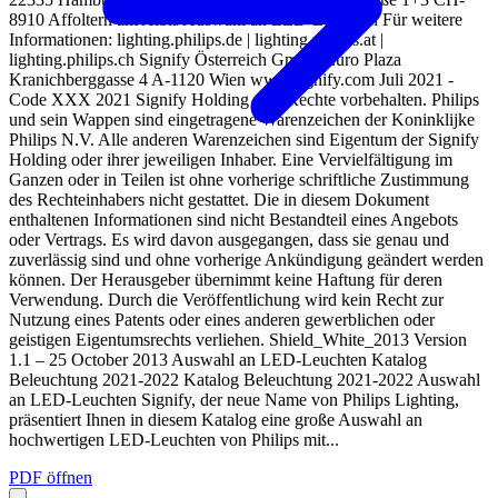
8910 Affoltern am Albis Auswahl an LED-Leuchten Für weitere
Informationen: lighting.philips.de | lighting.philips.at |
lighting.philips.ch Signify Österreich GmbH Euro Plaza
Kranichberggasse 4 A-1120 Wien www.signify.com Juli 2021 -
Code XXX 2021 Signify Holding Alle Rechte vorbehalten. Philips
und sein Wappen sind eingetragene Warenzeichen der Koninklijke
Philips N.V. Alle anderen Warenzeichen sind Eigentum der Signify
Holding oder ihrer jeweiligen Inhaber. Eine Vervielfältigung im
Ganzen oder in Teilen ist ohne vorherige schriftliche Zustimmung
des Rechteinhabers nicht gestattet. Die in diesem Dokument
enthaltenen Informationen sind nicht Bestandteil eines Angebots
oder Vertrags. Es wird davon ausgegangen, dass sie genau und
zuverlässig sind und ohne vorherige Ankündigung geändert werden
können. Der Herausgeber übernimmt keine Haftung für deren
Verwendung. Durch die Veröffentlichung wird kein Recht zur
Nutzung eines Patents oder eines anderen gewerblichen oder
geistigen Eigentumsrechts verliehen. Shield_White_2013 Version
1.1 – 25 October 2013 Auswahl an LED-Leuchten Katalog
Beleuchtung 2021-2022 Katalog Beleuchtung 2021-2022 Auswahl
an LED-Leuchten Signify, der neue Name von Philips Lighting,
präsentiert Ihnen in diesem Katalog eine große Auswahl an
hochwertigen LED-Leuchten von Philips mit...
PDF öffnen