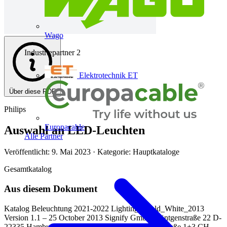
Wago
Industriepartner
2
Elektrotechnik ET
Über diese PDF
Philips
Europacable
Auswahl an LED-Leuchten
Alle Partner
Veröffentlicht: 9. Mai 2023
· Kategorie: Hauptkataloge
Gesamtkatalog
Aus diesem Dokument
Katalog Beleuchtung 2021-2022 Lighting Shield_White_2013
Version 1.1 – 25 October 2013 Signify GmbH Röntgenstraße 22 D-
22335 Hamburg Signify Schweiz AG Obstgartenstraße 1+3 CH-