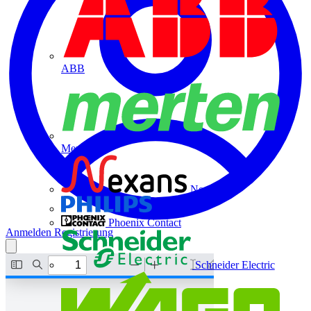
ABB
Merten
Nexans
Philips
Phoenix Contact
Anmelden
Registrierung
Schneider Electric