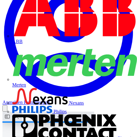
ABB
Merten
Anmelden
Registrierung
Nexans
Philips