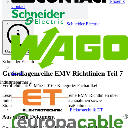
Phoenix
Contact
Schneider Electric
Über diese PDF
Schneider Electric
Grundlagenreihe EMV Richtlinien Teil 7
Wago
Industriepartner
2
Veröffentlicht: 9. März 2016
· Kategorie: Fachartikel
Lesen Sie im 7. Teil der Grundlagenreihe EMV-Richtlinien über
Induktive Kopplung und ihre Gegenmaßnahmen sowie
Strahlungskopplung und ihre Gegenmaßnahmen.
Elektrotechnik ET
Aus diesem Dokument
Grundlagenreihe EMV Richtlinien Teil 7 Induktive Kopplung