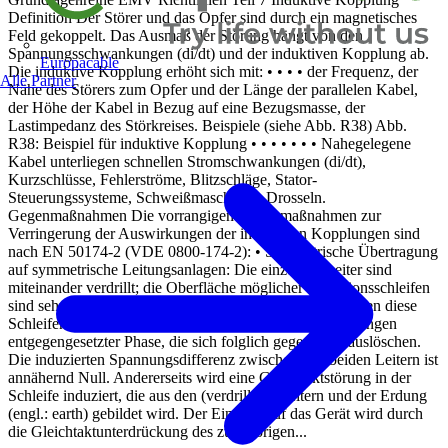
Definition Der Störer und das Opfer sind durch ein magnetisches
Feld gekoppelt. Das Ausmaß der Störung hängt von den
Spannungsschwankungen (di/dt) und der induktiven Kopplung ab.
Europacable
Die induktive Kopplung erhöht sich mit: • • • • der Frequenz, der
Alle Partner
Nähe des Störers zum Opfer und der Länge der parallelen Kabel,
der Höhe der Kabel in Bezug auf eine Bezugsmasse, der
Lastimpedanz des Störkreises. Beispiele (siehe Abb. R38) Abb.
R38: Beispiel für induktive Kopplung • • • • • • • Nahegelegene
Kabel unterliegen schnellen Stromschwankungen (di/dt),
Kurzschlüsse, Fehlerströme, Blitzschläge, Stator-
Steuerungssysteme, Schweißmaschinen, Drosseln.
Gegenmaßnahmen Die vorrangigen Gegenmaßnahmen zur
Verringerung der Auswirkungen der induktiven Kopplungen sind
nach EN 50174-2 (VDE 0800-174-2): • Symmetrische Übertragung
auf symmetrische Leitungsanlagen: Die einzelnen Leiter sind
miteinander verdrillt; die Oberfläche möglicher Induktionsschleifen
sind sehr klein. Nur wenige Magnetfeldlinien durchdringen diese
Schleifen. Benachbarte Verdrillungen induzieren Spannungen
entgegengesetzter Phase, die sich folglich gegenseitig auslöschen.
Die induzierten Spannungsdifferenz zwischen den beiden Leitern ist
annähernd Null. Andererseits wird eine Gleichtaktstörung in der
Schleife induziert, die aus den (verdrillten) Leitern und der Erdung
(engl.: earth) gebildet wird. Der Einfluss auf das Gerät wird durch
die Gleichtaktunterdrückung des zugehörigen...