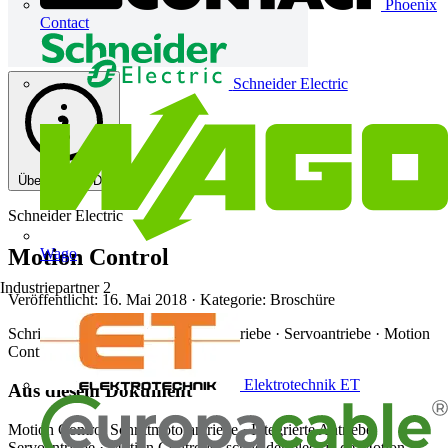
Phoenix
Contact
Schneider Electric
Über diese PDF
Schneider Electric
Motion Control
Wago
Industriepartner
2
Veröffentlicht: 16. Mai 2018
· Kategorie: Broschüre
Schrittmotorantriebe · Integrierte Antriebe · Servoantriebe · Motion
Controller
Elektrotechnik ET
Aus diesem Dokument
Motion Control Schrittmotorantriebe · Integrierte Antriebe
Servoantriebe · Motion Controller schneider-electric.de Motion