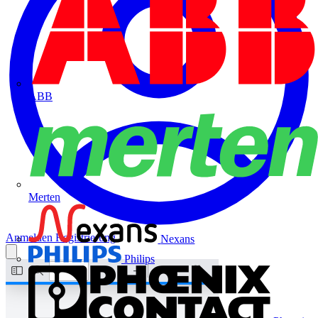
ABB
Merten
Anmelden
Registrierung
Nexans
Philips