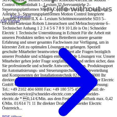
Control Gesamtinhalt 1– Lexium 32-Servoantriebe 2–
Steuerungsplattformen Motion Controller Lexium 32i Integrierte
Antriebe 3– Steuerungsplattformen Motion Control Integrierte
Europacable
Antriebe Lexium ILX 4– Lexium Schrittmotorantriebe SD3 5–
Alle Partner
Lexium Cartesian Robots Linearachsen und Mehrachssysteme 6–
Technischer Anhang 1 2 3 4 5 6 7 8 9 10 Life is On | Schneider
Electric 1 Technische Unterstützung in Echtzeit Für die Arbeit mit
unseren Produkten stellen wir den Betreibern unsere gesamte
Erfahrung und unser gesamtes Fach­wissen zur Verfügung, um in
kürzester Zeit zu optimalen Lösungen zu gelangen. Speziell
geschulte Mit­ar­bei­ter beantworten detailliert alle Fragen bezüglich
unserer Produkte und schlagen entsprechende Lösungen vor. Unsere
Mitarbeiter gehen jeder Frage sorgfältig nach und stellen sicher, dass
Sie professionelle und schnelle Antworten erhalten. Produktsupport
für Automatisierungs- und Steuerungstechnik, Energieverteilung
und Komponenten der Installationstechnik 02102/404 6000 Ihr
direkter Draht zu Schneider Electric Deutschland Schneider Electric
GmbH Gothaer Straße 27 D-40880 Ratingen Kundenbetreuung:
Tel.: +49 2102 404 6000 Fax: +49 180 575 4575* E-Mail:
de-
schneider-service@schneider-electric.com
www.schneider-
electric.de * 0,14 €/Min. aus dem Festnetz, Mobilfunk max. 0,42
€/Min. 01/614 71 11 Ihr direkter Draht zu Schneider Electric
Österreich...
PDF öffnen