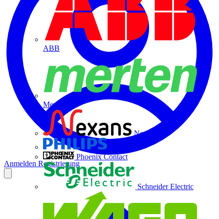
ABB
Merten
Nexans
Philips
Phoenix Contact
Anmelden
Registrierung
Schneider Electric