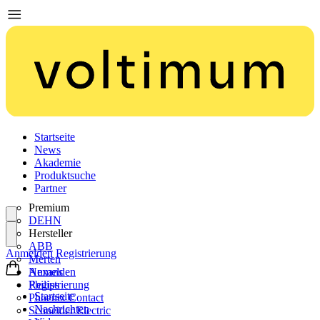
Startseite
News
Akademie
Produktsuche
Partner
Premium
DEHN
Hersteller
ABB
Anmelden
Registrierung
Merten
Nexans
Anmelden
Philips
Registrierung
Startseite
Phoenix Contact
Nachrichten
Schneider Electric