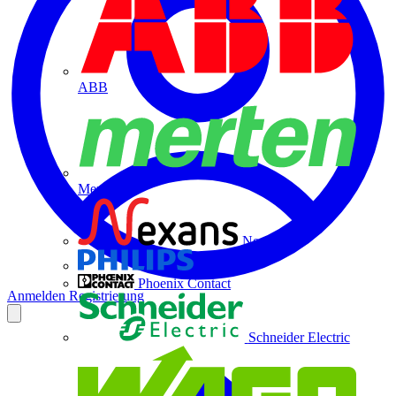
ABB
Merten
Nexans
Philips
Phoenix Contact
Anmelden
Registrierung
Schneider Electric