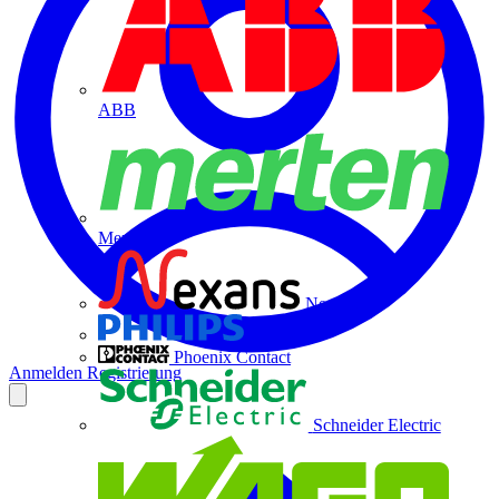
ABB
Merten
Nexans
Philips
Phoenix Contact
Anmelden
Registrierung
Schneider Electric