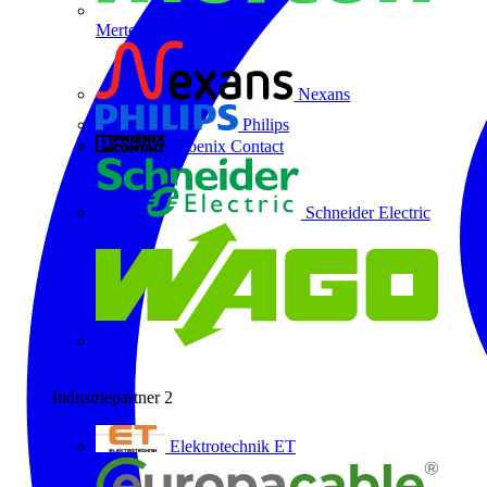
Merten
Nexans
Philips
Phoenix Contact
Schneider Electric
Wago
Industriepartner
2
Elektrotechnik ET