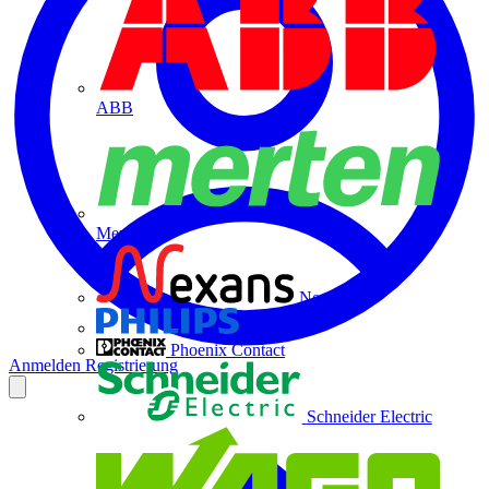
ABB
Merten
Nexans
Philips
Phoenix Contact
Anmelden
Registrierung
Schneider Electric