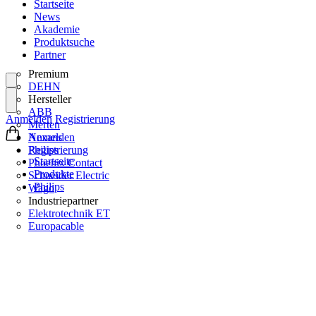
Startseite
News
Akademie
Produktsuche
Partner
Premium
DEHN
Hersteller
ABB
Anmelden
Registrierung
Merten
Nexans
Anmelden
Philips
Registrierung
Startseite
Phoenix Contact
Produkte
Schneider Electric
Philips
Wago
Industriepartner
Elektrotechnik ET
Europacable