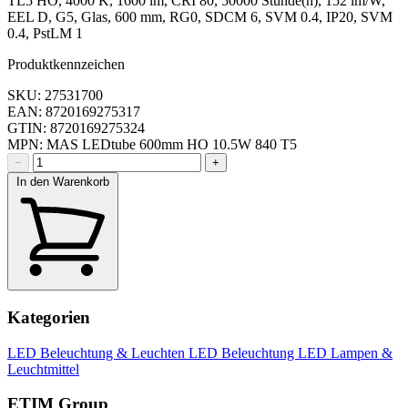
TL5 HO, 4000 K, 1600 lm, CRI 80, 50000 Stunde(n), 152 lm/W,
EEL D, G5, Glas, 600 mm, RG0, SDCM 6, SVM 0.4, IP20, SVM
0.4, PstLM 1
Produktkennzeichen
SKU: 27531700
EAN: 8720169275317
GTIN: 8720169275324
MPN: MAS LEDtube 600mm HO 10.5W 840 T5
−
+
In den Warenkorb
Kategorien
LED Beleuchtung & Leuchten
LED Beleuchtung
LED Lampen &
Leuchtmittel
ETIM Group