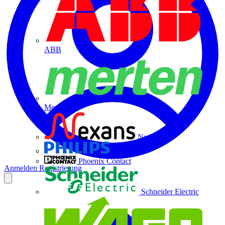
ABB
Merten
Nexans
Philips
Phoenix Contact
Anmelden
Registrierung
Schneider Electric