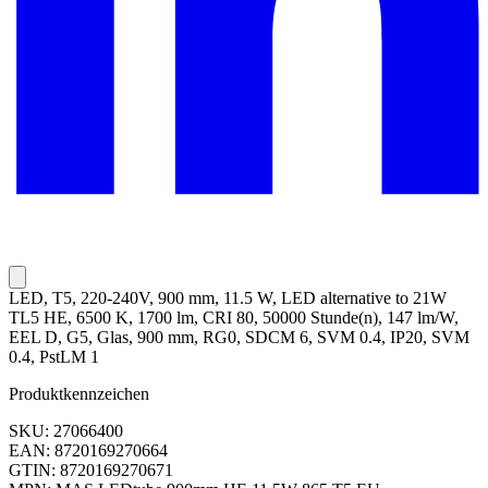
LED, T5, 220-240V, 900 mm, 11.5 W, LED alternative to 21W
TL5 HE, 6500 K, 1700 lm, CRI 80, 50000 Stunde(n), 147 lm/W,
EEL D, G5, Glas, 900 mm, RG0, SDCM 6, SVM 0.4, IP20, SVM
0.4, PstLM 1
Produktkennzeichen
SKU: 27066400
EAN: 8720169270664
GTIN: 8720169270671