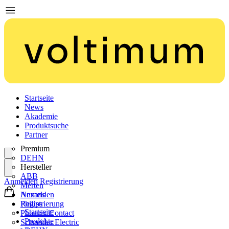
Startseite
News
Akademie
Produktsuche
Partner
Premium
DEHN
Hersteller
ABB
Anmelden
Registrierung
Merten
Nexans
Anmelden
Philips
Registrierung
Startseite
Phoenix Contact
Produkte
Schneider Electric