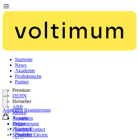
Startseite
News
Akademie
Produktsuche
Partner
Premium
DEHN
Hersteller
ABB
Anmelden
Registrierung
Merten
Nexans
Anmelden
Philips
Registrierung
Startseite
Phoenix Contact
Produkte
Schneider Electric