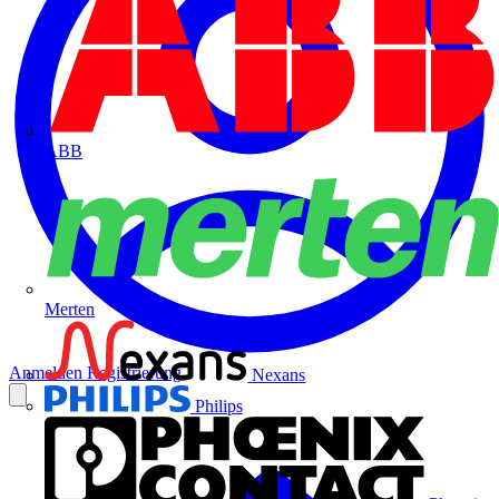
ABB
Merten
Anmelden
Registrierung
Nexans
Philips