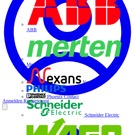
ABB
Merten
Nexans
Philips
Phoenix Contact
Anmelden
Registrierung
Schneider Electric