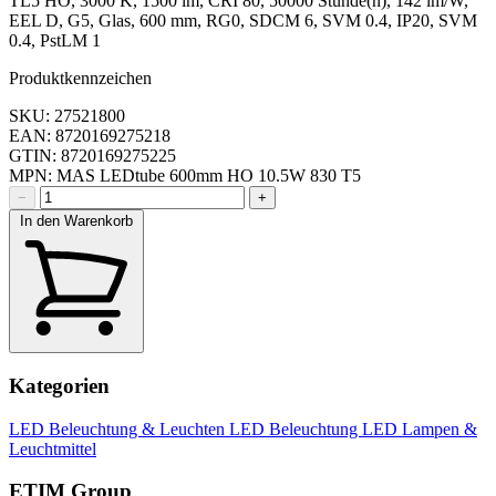
TL5 HO, 3000 K, 1500 lm, CRI 80, 50000 Stunde(n), 142 lm/W,
EEL D, G5, Glas, 600 mm, RG0, SDCM 6, SVM 0.4, IP20, SVM
0.4, PstLM 1
Produktkennzeichen
SKU: 27521800
EAN: 8720169275218
GTIN: 8720169275225
MPN: MAS LEDtube 600mm HO 10.5W 830 T5
−
+
In den Warenkorb
Kategorien
LED Beleuchtung & Leuchten
LED Beleuchtung
LED Lampen &
Leuchtmittel
ETIM Group