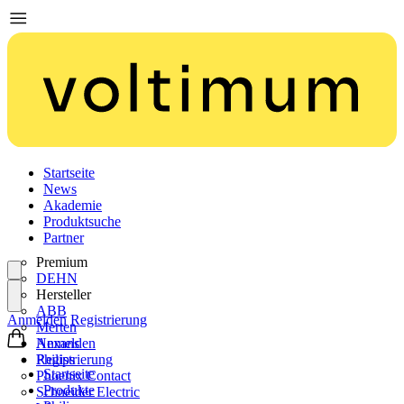
Startseite
News
Akademie
Produktsuche
Partner
Premium
DEHN
Hersteller
ABB
Anmelden
Registrierung
Merten
Nexans
Anmelden
Philips
Registrierung
Startseite
Phoenix Contact
Produkte
Schneider Electric