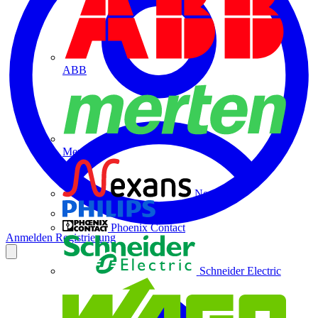
ABB
Merten
Nexans
Philips
Phoenix Contact
Anmelden
Registrierung
Schneider Electric