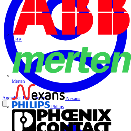
ABB
Merten
Anmelden
Registrierung
Nexans
Philips