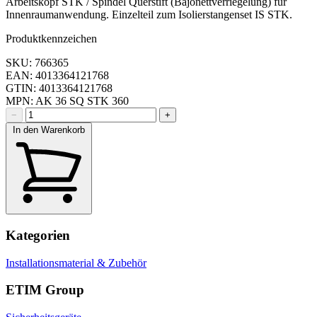
Arbeitskopf STK / Spindel Querstift (Bajonettverriegelung) für
Innenraumanwendung. Einzelteil zum Isolierstangenset IS STK.
Produktkennzeichen
SKU: 766365
EAN: 4013364121768
GTIN: 4013364121768
MPN: AK 36 SQ STK 360
−
+
In den Warenkorb
Kategorien
Installationsmaterial & Zubehör
ETIM Group