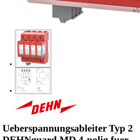
Ueberspannungsableiter Typ 2
DEHNguard MD 4-polig fuer