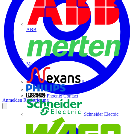
ABB
Merten
Nexans
Philips
Phoenix Contact
Anmelden
Registrierung
Schneider Electric