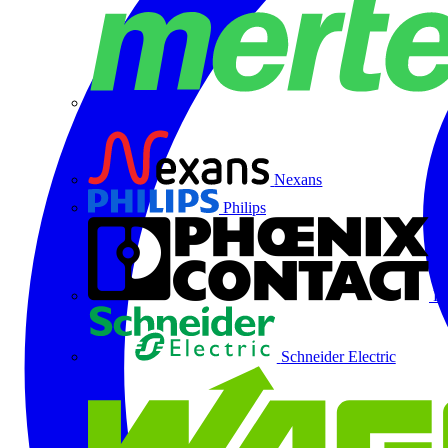
Merten
Nexans
Philips
Ph
Schneider Electric