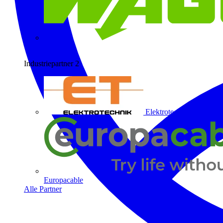
Wago
Industriepartner
2
Elektrotechnik ET
Europacable
Alle Partner