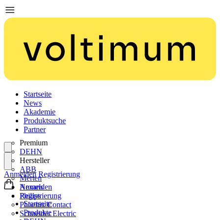
Startseite
News
Akademie
Produktsuche
Partner
Premium
DEHN
Hersteller
ABB
Anmelden
Registrierung
Merten
Nexans
Anmelden
Philips
Registrierung
Startseite
Phoenix Contact
Produkte
Schneider Electric