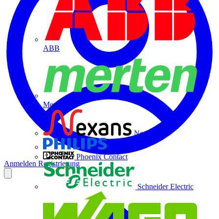
ABB
Merten
Nexans
Philips
Phoenix Contact
Anmelden
Registrierung
Schneider Electric