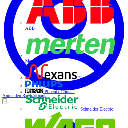
ABB
Merten
Nexans
Philips
Phoenix Contact
Anmelden
Registrierung
Schneider Electric