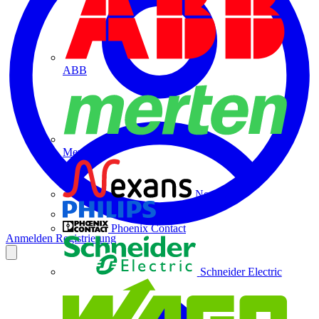
ABB
Merten
Nexans
Philips
Phoenix Contact
Anmelden
Registrierung
Schneider Electric