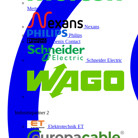
Merten
Nexans
Philips
Phoenix Contact
Schneider Electric
Wago
Industriepartner
2
Elektrotechnik ET