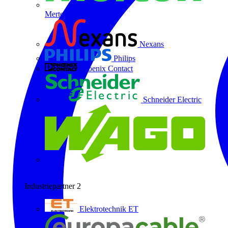
Merten
Nexans
Philips
Phoenix Contact
Schneider Electric
Wago
Industriepartner
2
Elektrotechnik ET