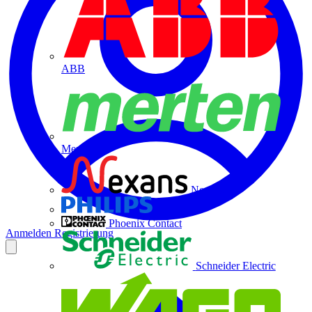
ABB
Merten
Nexans
Philips
Phoenix Contact
Anmelden
Registrierung
Schneider Electric