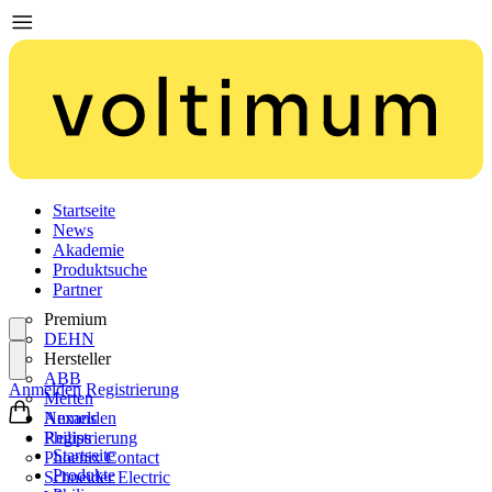
Startseite
News
Akademie
Produktsuche
Partner
Premium
DEHN
Hersteller
ABB
Anmelden
Registrierung
Merten
Nexans
Anmelden
Philips
Registrierung
Startseite
Phoenix Contact
Produkte
Schneider Electric