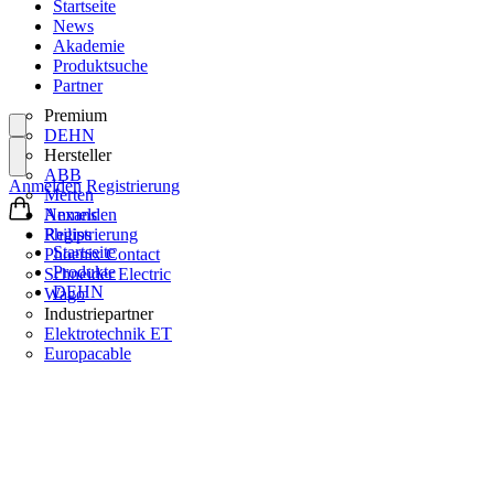
Startseite
News
Akademie
Produktsuche
Partner
Premium
DEHN
Hersteller
ABB
Anmelden
Registrierung
Merten
Nexans
Anmelden
Philips
Registrierung
Startseite
Phoenix Contact
Produkte
Schneider Electric
DEHN
Wago
Industriepartner
Elektrotechnik ET
Europacable