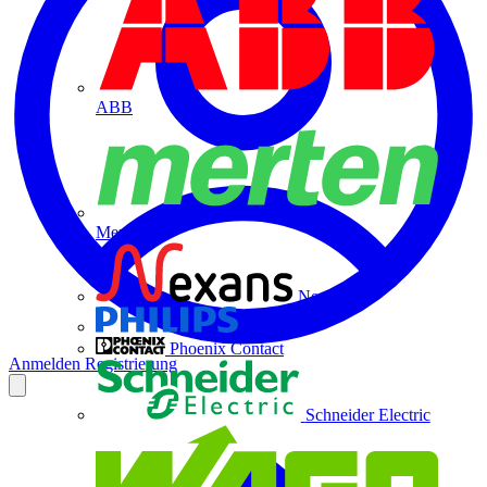
ABB
Merten
Nexans
Philips
Phoenix Contact
Anmelden
Registrierung
Schneider Electric