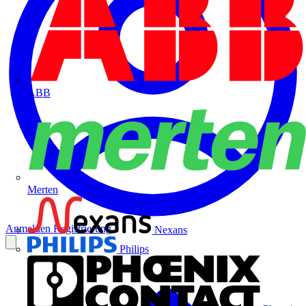
ABB
Merten
Anmelden
Registrierung
Nexans
Philips