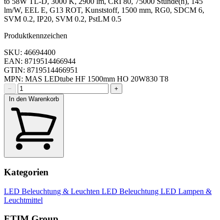
to 58W TL-D, 3000 K, 2900 lm, CRI 80, 75000 Stunde(n), 145
lm/W, EEL E, G13 ROT, Kunststoff, 1500 mm, RG0, SDCM 6,
SVM 0.2, IP20, SVM 0.2, PstLM 0.5
Produktkennzeichen
SKU: 46694400
EAN: 8719514466944
GTIN: 8719514466951
MPN: MAS LEDtube HF 1500mm HO 20W830 T8
−
+
In den Warenkorb
Kategorien
LED Beleuchtung & Leuchten
LED Beleuchtung
LED Lampen &
Leuchtmittel
ETIM Group