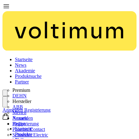
Startseite
News
Akademie
Produktsuche
Partner
Premium
DEHN
Hersteller
ABB
Anmelden
Registrierung
Merten
Nexans
Anmelden
Philips
Registrierung
Startseite
Phoenix Contact
Produkte
Schneider Electric