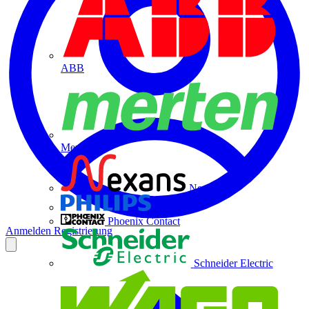
ABB
Merten
Nexans
Philips
Phoenix Contact
Anmelden
Registrierung
Schneider Electric