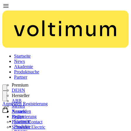
Startseite
News
Akademie
Produktsuche
Partner
Premium
DEHN
Hersteller
ABB
Anmelden
Registrierung
Merten
Nexans
Anmelden
Philips
Registrierung
Startseite
Phoenix Contact
Produkte
Schneider Electric