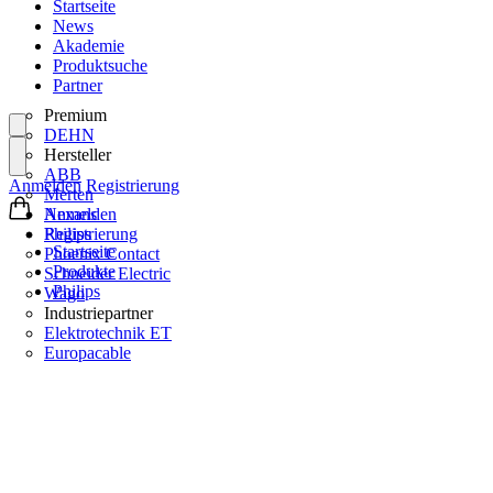
Startseite
News
Akademie
Produktsuche
Partner
Premium
DEHN
Hersteller
ABB
Anmelden
Registrierung
Merten
Nexans
Anmelden
Philips
Registrierung
Startseite
Phoenix Contact
Produkte
Schneider Electric
Philips
Wago
Industriepartner
Elektrotechnik ET
Europacable