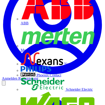
ABB
Merten
Nexans
Philips
Phoenix Contact
Anmelden
Registrierung
Schneider Electric