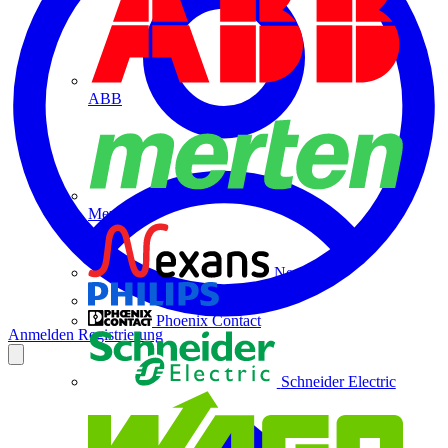
ABB
Merten
Nexans
Philips
Phoenix Contact
Anmelden
Registrierung
Schneider Electric