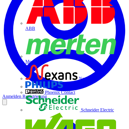
ABB
Merten
Nexans
Philips
Phoenix Contact
Anmelden
Registrierung
Schneider Electric