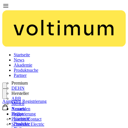
Startseite
News
Akademie
Produktsuche
Partner
Premium
DEHN
Hersteller
ABB
Anmelden
Registrierung
Merten
Nexans
Anmelden
Philips
Registrierung
Startseite
Phoenix Contact
Produkte
Schneider Electric