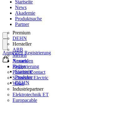
Startseite
News
Akademie
Produktsuche
Partner
Premium
DEHN
Hersteller
ABB
Anmelden
Registrierung
Merten
Nexans
Anmelden
Philips
Registrierung
Startseite
Phoenix Contact
Produkte
Schneider Electric
DEHN
Wago
Industriepartner
Elektrotechnik ET
Europacable