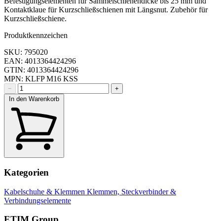
Befestigungselementen für Sammelschienendicke bis 25 mm und
Kontaktklaue für Kurzschließschienen mit Längsnut. Zubehör für
Kurzschließschiene.
Produktkennzeichen
SKU: 795020
EAN: 4013364424296
GTIN: 4013364424296
MPN: KLFP M16 KSS
−
+
In den Warenkorb
Kategorien
Kabelschuhe & Klemmen
Klemmen, Steckverbinder &
Verbindungselemente
ETIM Group