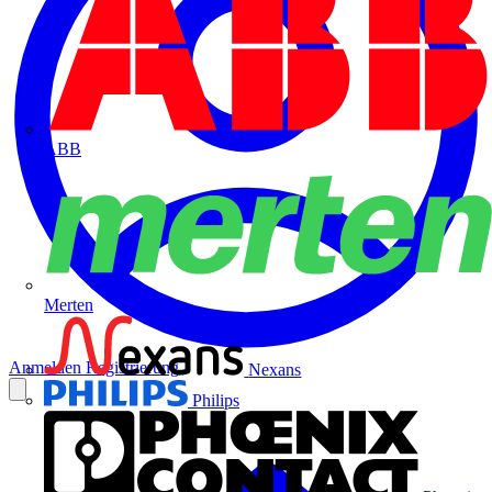
ABB
Merten
Anmelden
Registrierung
Nexans
Philips