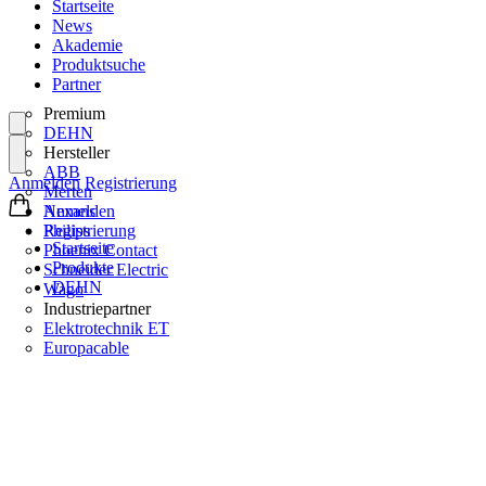
Startseite
News
Akademie
Produktsuche
Partner
Premium
DEHN
Hersteller
ABB
Anmelden
Registrierung
Merten
Nexans
Anmelden
Philips
Registrierung
Startseite
Phoenix Contact
Produkte
Schneider Electric
DEHN
Wago
Industriepartner
Elektrotechnik ET
Europacable