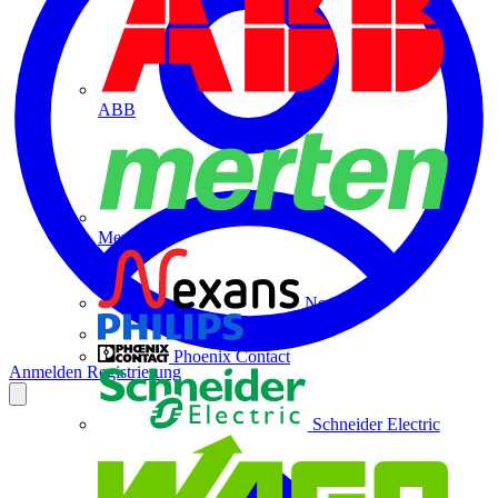
ABB
Merten
Nexans
Philips
Phoenix Contact
Anmelden
Registrierung
Schneider Electric