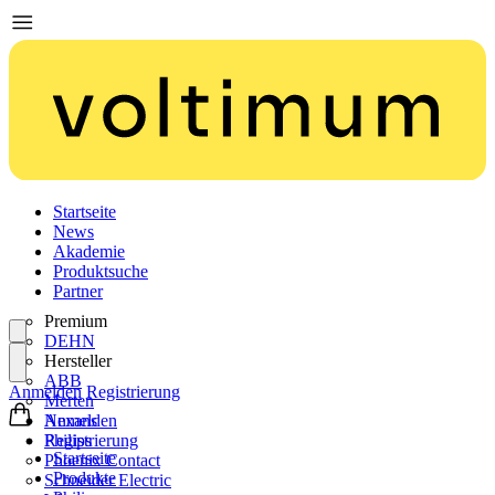
Startseite
News
Akademie
Produktsuche
Partner
Premium
DEHN
Hersteller
ABB
Anmelden
Registrierung
Merten
Nexans
Anmelden
Philips
Registrierung
Startseite
Phoenix Contact
Produkte
Schneider Electric